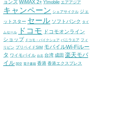
WiMAX 2+
ョンズ
Y!mobile
エアアジア
キャンペーン
ジェ
シェアサイクル
セール
ソフトバンク
ットスター
タイ
ドコモ
ドコモオンライン
ムセール
ショップ
バニラエア
ドコモ・バイクシェア
フィ
モバイルWi-Fiルー
プリペイドSIM
リピン
タ
楽天モバ
台湾
ワイモバイル
成田
台北
イル
香港
香港エクスプレス
関空
電子書籍