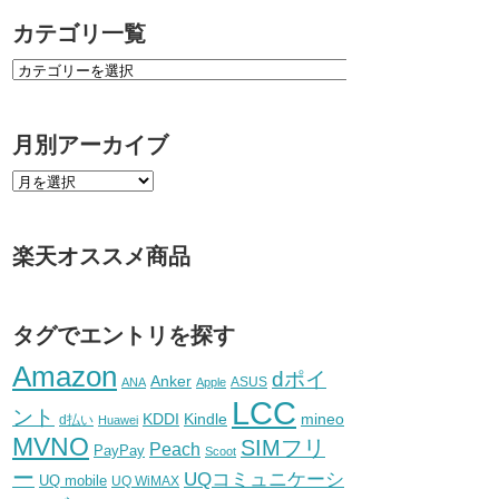
カテゴリ一覧
月別アーカイブ
楽天オススメ商品
タグでエントリを探す
Amazon
dポイ
Anker
ASUS
ANA
Apple
LCC
ント
KDDI
Kindle
mineo
d払い
Huawei
MVNO
SIMフリ
Peach
PayPay
Scoot
ー
UQコミュニケーシ
UQ mobile
UQ WiMAX