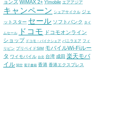
WiMAX 2+
ョンズ
Y!mobile
エアアジア
キャンペーン
ジェ
シェアサイクル
セール
ソフトバンク
ットスター
タイ
ドコモ
ドコモオンライン
ムセール
ショップ
バニラエア
ドコモ・バイクシェア
フィ
モバイルWi-Fiルー
プリペイドSIM
リピン
タ
楽天モバ
台湾
ワイモバイル
成田
台北
イル
香港
香港エクスプレス
関空
電子書籍