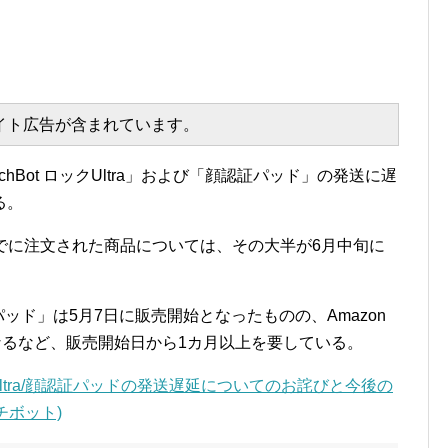
エイト広告が含まれています。
itchBot ロックUltra」および「顔認証パッド」の発送に遅
る。
初旬までに注文された商品については、その大半が6月中旬に
顔認証パッド」は5月7日に販売開始となったものの、Amazon
なるなど、販売開始日から1カ月以上を要している。
クUltra/顔認証パッドの発送遅延についてのお詫びと今後の
ッチボット)