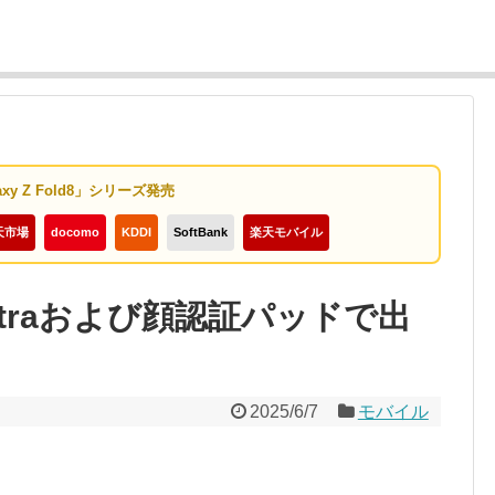
axy Z Fold8」シリーズ発売
天市場
docomo
KDDI
SoftBank
楽天モバイル
クUltraおよび顔認証パッドで出
2025/6/7
モバイル