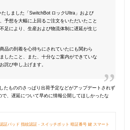
しました「SwitchBot ロックUltra」および
、予想を大幅に上回るご注文をいただいたこと
不足により、生産および物流体制に遅延が生じ
商品の到着を心待ちにされていたにも関わら
ましたこと、また、十分なご案内ができていな
お詫び申し上げます。
購入したもののさっぱり出荷予定などがアップデートされず
ので、遅延について早めに情報公開してほしかったな
tra 顔認証パッド 指紋認証 - スイッチボット 暗証番号 鍵 スマート