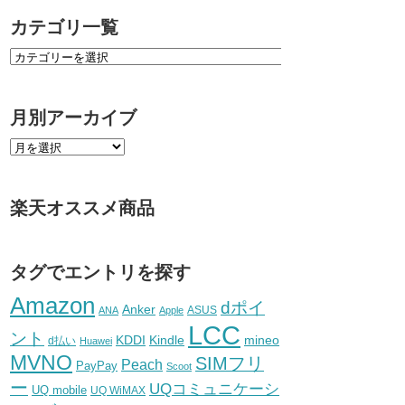
カテゴリ一覧
月別アーカイブ
楽天オススメ商品
タグでエントリを探す
Amazon
dポイ
Anker
ASUS
ANA
Apple
LCC
ント
KDDI
Kindle
mineo
d払い
Huawei
MVNO
SIMフリ
Peach
PayPay
Scoot
ー
UQコミュニケーシ
UQ mobile
UQ WiMAX