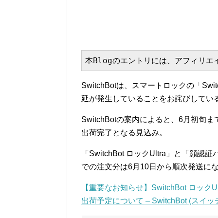
本Blogのエントリには、アフィリ
SwitchBotは、スマートロックの「Sw
延が発生していることをお詫びしてい
SwitchBotの案内によると、6月
出荷完了となる見込み。
「SwitchBot ロックUltra」と「
での注文分は6月10日から順次発送に
【重要なお知らせ】SwitchBot ロッ
出荷予定について – SwitchBot (スイ