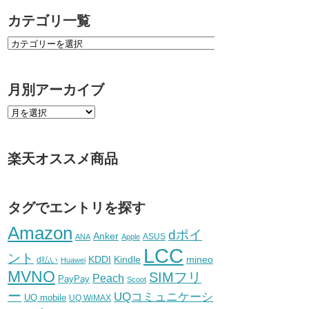
カテゴリ一覧
月別アーカイブ
楽天オススメ商品
タグでエントリを探す
Amazon
dポイ
Anker
ASUS
ANA
Apple
LCC
ント
KDDI
Kindle
mineo
d払い
Huawei
MVNO
SIMフリ
Peach
PayPay
Scoot
ー
UQコミュニケーシ
UQ mobile
UQ WiMAX