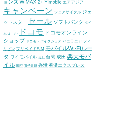
WiMAX 2+
ョンズ
Y!mobile
エアアジア
キャンペーン
ジェ
シェアサイクル
セール
ソフトバンク
ットスター
タイ
ドコモ
ドコモオンライン
ムセール
ショップ
バニラエア
ドコモ・バイクシェア
フィ
モバイルWi-Fiルー
プリペイドSIM
リピン
タ
楽天モバ
台湾
ワイモバイル
成田
台北
イル
香港
香港エクスプレス
関空
電子書籍