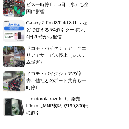
ビス一時停止、5日（水）も全
国に影響
Galaxy Z Fold8/Fold 8 Ultraな
どで使える5%割引クーポン、
4日20時から配信
ドコモ・バイクシェア、全エ
リアでサービス停止（システ
ム障害）
ドコモ・バイクシェアの障
害、他社とのポート共有も一
時停止
「motorola razr fold」発売、
IIJmioにMNP契約で199,800円
に割引