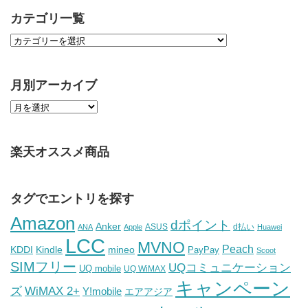
カテゴリ一覧
月別アーカイブ
楽天オススメ商品
タグでエントリを探す
Amazon
dポイント
Anker
ASUS
d払い
ANA
Apple
Huawei
LCC
MVNO
Peach
KDDI
Kindle
mineo
PayPay
Scoot
SIMフリー
UQコミュニケーション
UQ mobile
UQ WiMAX
キャンペーン
WiMAX 2+
ズ
Y!mobile
エアアジア