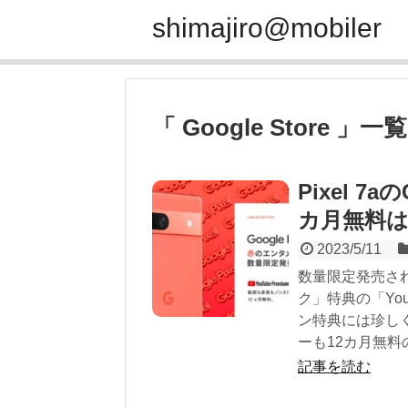
shimajiro@mobiler
「 Google Store 」一覧
Pixel 7a
カ月無料
2023/5/11
数量限定発売される「
ク」特典の「You
ン特典には珍し
ーも12カ月無料の
記事を読む