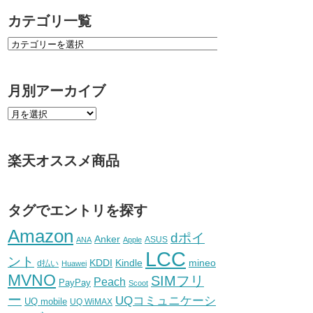
カテゴリ一覧
月別アーカイブ
楽天オススメ商品
タグでエントリを探す
Amazon
dポイ
Anker
ASUS
ANA
Apple
LCC
ント
KDDI
Kindle
mineo
d払い
Huawei
MVNO
SIMフリ
Peach
PayPay
Scoot
ー
UQコミュニケーシ
UQ mobile
UQ WiMAX