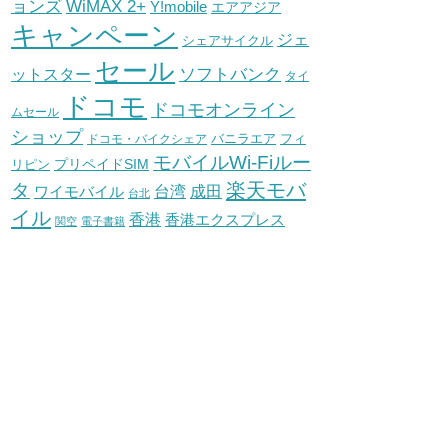
WiMAX 2+
ョンズ
Y!mobile
エアアジア
キャンペーン
ジェ
シェアサイクル
セール
ソフトバンク
ットスター
タイ
ドコモ
ドコモオンライン
ムセール
ショップ
バニラエア
ドコモ・バイクシェア
フィ
モバイルWi-Fiルー
プリペイドSIM
リピン
タ
楽天モバ
台湾
ワイモバイル
成田
台北
イル
香港
香港エクスプレス
関空
電子書籍