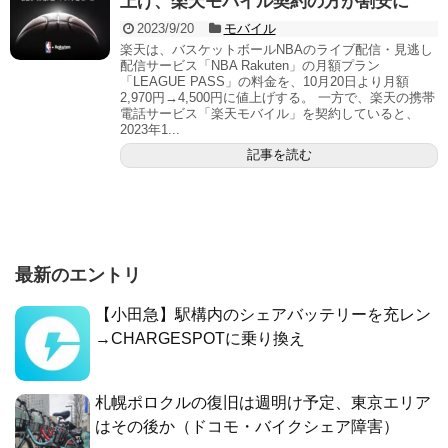
上げ、楽天モバイル契約の方が割安に
2023/9/20
モバイル
楽天は、バスケットボールNBAのライブ配信・見逃し
配信サービス「NBA Rakuten」の月額プラン
「LEAGUE PASS」の料金を、10月20日より月額
2,970円→4,500円に値上げする。 一方で、楽天の携帯
電話サービス「楽天モバイル」を契約していると、
2023年1...
記事を読む
最新のエントリ
【小田急】駅構内のシェアバッテリーを充レン
→CHARGESPOTに乗り換え
札幌ポロクルの復旧は週明け予定、東京エリア
はその後か（ドコモ・バイクシェア障害）