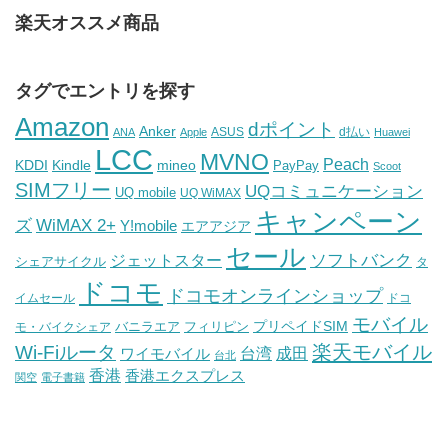
楽天オススメ商品
タグでエントリを探す
Amazon
dポイント
Anker
ASUS
d払い
ANA
Apple
Huawei
LCC
MVNO
Peach
KDDI
Kindle
mineo
PayPay
Scoot
SIMフリー
UQコミュニケーション
UQ mobile
UQ WiMAX
キャンペーン
WiMAX 2+
ズ
Y!mobile
エアアジア
セール
ソフトバンク
ジェットスター
シェアサイクル
タ
ドコモ
ドコモオンラインショップ
イムセール
ドコ
モバイル
バニラエア
プリペイドSIM
モ・バイクシェア
フィリピン
Wi-Fiルータ
楽天モバイル
台湾
ワイモバイル
成田
台北
香港
香港エクスプレス
関空
電子書籍