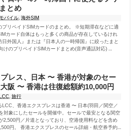
Mまとめ
モバイル
,
海外SIM
プリペイドSIMカードのまとめ。 ※短期滞在などに適
SIMカード自体はもっと多くの商品が存在しているけれ
訪日外国人』または『日本人の一時帰国』に絞ったまと
けのプリペイドSIMカードまとめ(音声通話対応) ...
プレス、日本 〜 香港が対象のセー
阪 〜 香港は往復総額約10,000円
LCC
,
旅行
LCC、香港エクスプレスは香港 〜 日本(羽田／関空／
線を対象にしたセールを開催中。セールで最安となる関空
が2,500円／片道となっており、空港使用料などを含め
,500円。 香港エクスプレスのセール詳細・航空券予約...