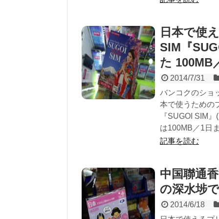
日本で使
SIM『SU
た 100M
2014/7/31
バンコクのショ
本で使うためのプ
『SUGOI SIM
は100MB／1日
記事を読む
中国聯通香
の深水埗
2014/6/18