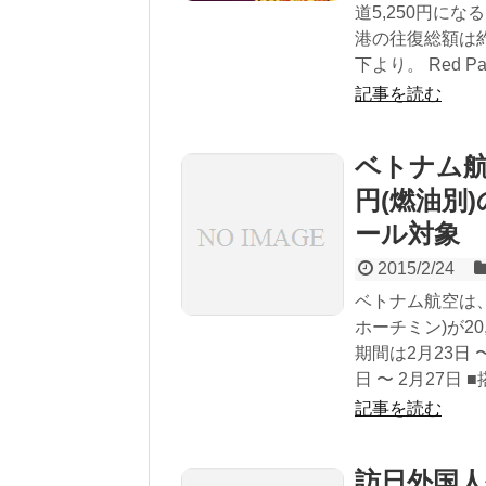
道5,250円に
港の往復総額は約
下より。 Red Packe
記事を読む
ベトナム航空
円(燃油別
ール対象
2015/2/24
ベトナム航空は、
ホーチミン)が2
期間は2月23日 〜 
日 〜 2月27日 ■
記事を読む
訪日外国