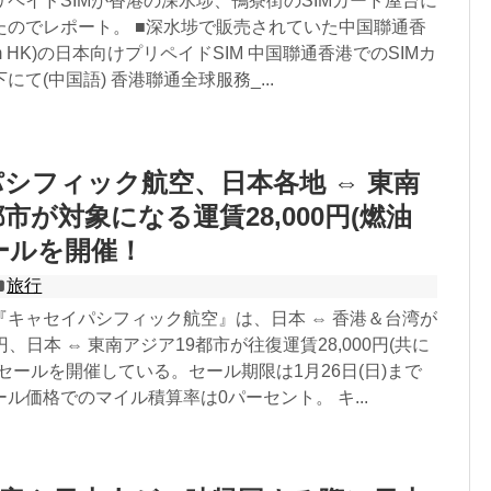
ペイドSIMが香港の深水埗、鴨寮街のSIMカード屋台に
たのでレポート。 ■深水埗で販売されていた中国聯通香
icom HK)の日本向けプリペイドSIM 中国聯通香港でのSIMカ
て(中国語) 香港聯通全球服務_...
シフィック航空、日本各地 ⇔ 東南
市が対象になる運賃28,000円(燃油
ールを開催！
旅行
『キャセイパシフィック航空』は、日本 ⇔ 香港＆台湾が
0円、日本 ⇔ 東南アジア19都市が往復運賃28,000円(共に
セールを開催している。セール期限は1月26日(日)まで
ル価格でのマイル積算率は0パーセント。 キ...