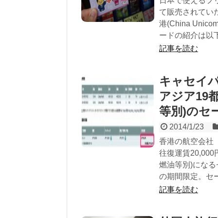
日本で使えるプリ
て販売されてい
港(China Un
ードの紹介は以下に
記事を読む
キャセイパ
アジア19都
等別)のセ
2014/1/23
香港の航空会社
往復運賃20,00
燃油等別)になる
の期間限定。セー
記事を読む