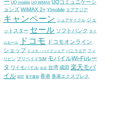
ー
UQコミュニケーシ
UQ mobile
UQ WiMAX
WiMAX 2+
ョンズ
Y!mobile
エアアジア
キャンペーン
ジェ
シェアサイクル
セール
ソフトバンク
ットスター
タイ
ドコモ
ドコモオンライン
ムセール
ショップ
バニラエア
ドコモ・バイクシェア
フィ
モバイルWi-Fiルー
プリペイドSIM
リピン
タ
楽天モバ
台湾
ワイモバイル
成田
台北
イル
香港
香港エクスプレス
関空
電子書籍