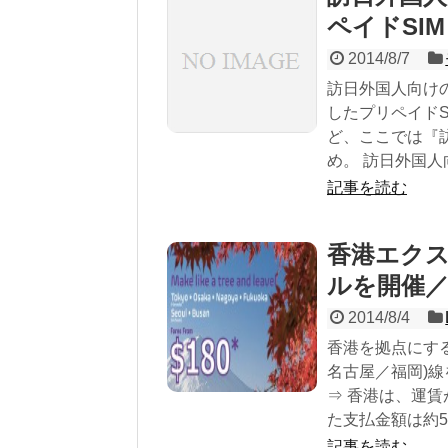
ペイドSI
2014/8/7
訪日外国人向けの
したプリペイド
ど、ここでは『
め。 訪日外国人向
記事を読む
香港エクス
ルを開催／大
2014/8/4
香港を拠点にする
名古屋／福岡)
⇒ 香港は、運賃
た支払金額は約5
記事を読む