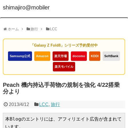
shimajiro@mobiler
ホーム
旅行
LCC
「Galaxy Z Fold8」シリーズ予約受付中
Samsung公式
Amazon
楽天市場
docomo
KDDI
SoftBank
楽天モバイル
Peach 機内持込手荷物の規制を強化 4/22搭乗
分より
2013/4/12
LCC
,
旅行
本Blogのエントリには、アフィリエイト広告が含まれて
います。