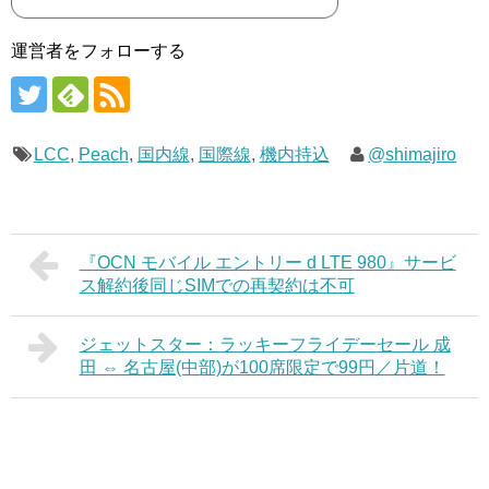
運営者をフォローする
LCC
,
Peach
,
国内線
,
国際線
,
機内持込
@shimajiro
『OCN モバイル エントリー d LTE 980』サービ
ス解約後同じSIMでの再契約は不可
ジェットスター：ラッキーフライデーセール 成
田 ⇔ 名古屋(中部)が100席限定で99円／片道！