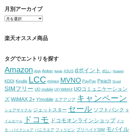
月別アーカイブ
楽天オススメ商品
タグでエントリを探す
Amazon
dポイント
Anker
ASUS
d払い
ANA
Apple
Huawei
LCC
MVNO
Peach
KDDI
Kindle
mineo
PayPay
Scoot
SIMフリー
UQコミュニケーション
UQ mobile
UQ WiMAX
キャンペーン
WiMAX 2+
ズ
Y!mobile
エアアジア
セール
ソフトバンク
ジェットスター
シェアサイクル
タ
ドコモ
ドコモオンラインショップ
イムセール
ドコ
モバイル
バニラエア
プリペイドSIM
モ・バイクシェア
フィリピン