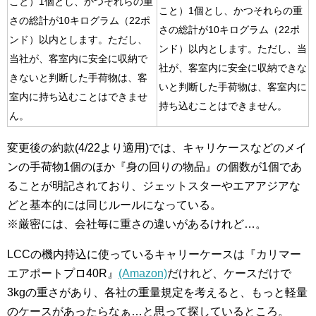
こと）1個とし、かつそれらの重
こと）1個とし、かつそれらの重
さの総計が10キログラム（22ポ
さの総計が10キログラム（22ポ
ンド）以内とします。ただし、
ンド）以内とします。ただし、当
当社が、客室内に安全に収納で
社が、客室内に安全に収納できな
きないと判断した手荷物は、客
いと判断した手荷物は、客室内に
室内に持ち込むことはできませ
持ち込むことはできません。
ん。
変更後の約款(4/22より適用)では、キャリケースなどのメイ
ンの手荷物1個のほか『身の回りの物品』の個数が1個であ
ることが明記されており、ジェットスターやエアアジアな
どと基本的には同じルールになっている。
※厳密には、会社毎に重さの違いがあるけれど…。
LCCの機内持込に使っているキャリーケースは『カリマー
エアポートプロ40R』
(Amazon)
だけれど、ケースだけで
3kgの重さがあり、各社の重量規定を考えると、もっと軽量
のケースがあったらなぁ…と思って探しているところ。