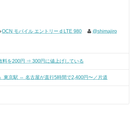
OCN モバイル エントリー d LTE 980
@shimajiro
を200円 ⇒ 300円に値上げしている
東京駅 ⇔ 名古屋が直行5時間で2,400円〜／片道