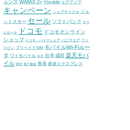
WiMAX 2+
ョンズ
Y!mobile
エアアジア
キャンペーン
ジェ
シェアサイクル
セール
ソフトバンク
ットスター
タイ
ドコモ
ドコモオンライン
ムセール
ショップ
バニラエア
ドコモ・バイクシェア
フィ
モバイルWi-Fiルー
プリペイドSIM
リピン
タ
楽天モバ
台湾
ワイモバイル
成田
台北
イル
香港
香港エクスプレス
関空
電子書籍