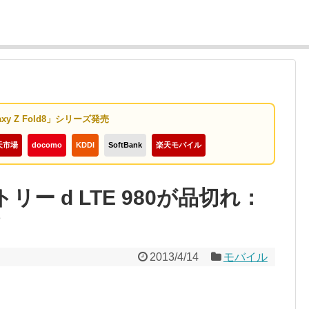
axy Z Fold8」シリーズ発売
天市場
docomo
KDDI
SoftBank
楽天モバイル
リー d LTE 980が品切れ：
？
2013/4/14
モバイル