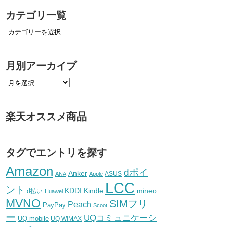
カテゴリ一覧
月別アーカイブ
楽天オススメ商品
タグでエントリを探す
Amazon
dポイ
Anker
ASUS
ANA
Apple
LCC
ント
KDDI
Kindle
mineo
d払い
Huawei
MVNO
SIMフリ
Peach
PayPay
Scoot
ー
UQコミュニケーシ
UQ mobile
UQ WiMAX