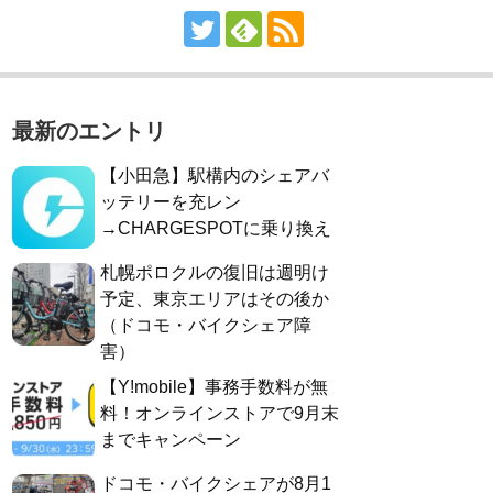
最新のエントリ
【小田急】駅構内のシェアバ
ッテリーを充レン
→CHARGESPOTに乗り換え
札幌ポロクルの復旧は週明け
予定、東京エリアはその後か
（ドコモ・バイクシェア障
害）
【Y!mobile】事務手数料が無
料！オンラインストアで9月末
までキャンペーン
ドコモ・バイクシェアが8月1