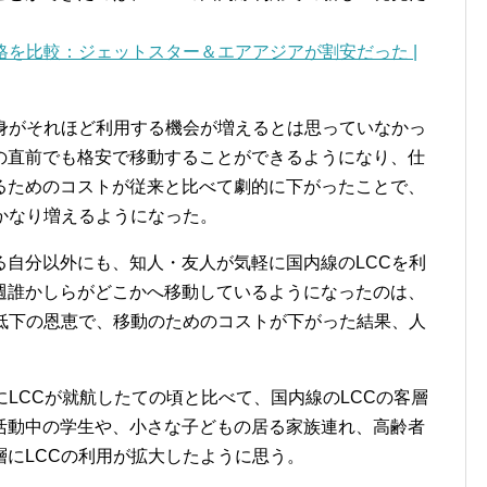
格を比較：ジェットスター＆エアアジアが割安だった |
自身がそれほど利用する機会が増えるとは思っていなかっ
の直前でも格安で移動することができるようになり、仕
るためのコストが従来と比べて劇的に下がったことで、
かなり増えるようになった。
る自分以外にも、知人・友人が気軽に国内線のLCCを利
週誰かしらがどこかへ移動しているようになったのは、
の低下の恩恵で、移動のためのコストが下がった結果、人
にLCCが就航したての頃と比べて、国内線のLCCの客層
活動中の学生や、小さな子どもの居る家族連れ、高齢者
にLCCの利用が拡大したように思う。