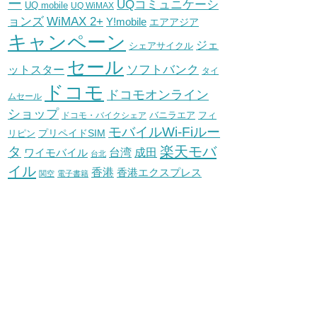
ー
UQコミュニケーシ
UQ mobile
UQ WiMAX
WiMAX 2+
ョンズ
Y!mobile
エアアジア
キャンペーン
ジェ
シェアサイクル
セール
ソフトバンク
ットスター
タイ
ドコモ
ドコモオンライン
ムセール
ショップ
バニラエア
ドコモ・バイクシェア
フィ
モバイルWi-Fiルー
プリペイドSIM
リピン
タ
楽天モバ
台湾
ワイモバイル
成田
台北
イル
香港
香港エクスプレス
関空
電子書籍