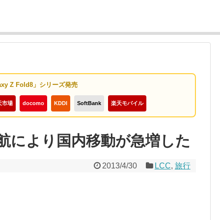
axy Z Fold8」シリーズ発売
天市場
docomo
KDDI
SoftBank
楽天モバイル
就航により国内移動が急増した
2013/4/30
LCC
,
旅行