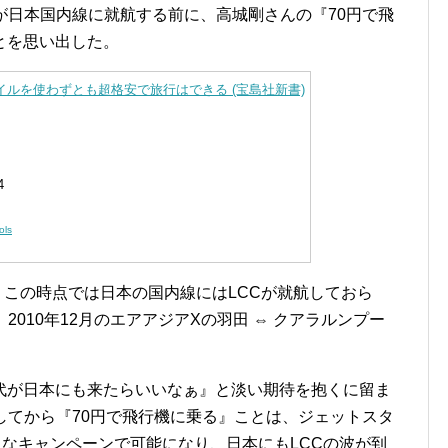
が日本国内線に就航する前に、高城剛さんの『70円で飛
とを思い出した。
イルを使わずとも超格安で旅行はできる (宝島社新書)
4
ols
め、この時点では日本の国内線にはLCCが就航しておら
2010年12月のエアアジアXの羽田 ⇔ クアラルンプー
代が日本にも来たらいいなぁ』と淡い期待を抱くに留ま
してから『70円で飛行機に乗る』ことは、ジェットスタ
うなキャンペーンで可能になり、日本にもLCCの波が到