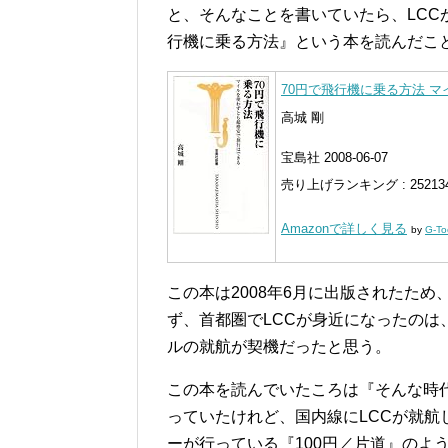
と、そんなことを書いていたら、LCC
行機に乗る方法』という本を読んだこ
70円で飛行機に乗る方法 マ
高城 剛
宝島社 2008-06-07
売り上げランキング : 25213
Amazonで詳しく見る
by
G-To
この本は2008年6月に出版されたた
ず、首都圏でLCCが身近になったのは、
ルの就航が契機だったと思う。
この本を読んでいたころは『そんな時
っていたけれど、国内線にLCCが就航
ーが行っている『100円／片道』のよ