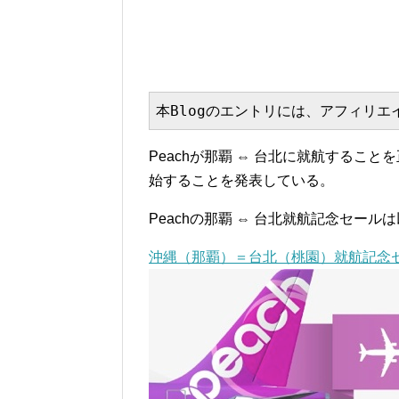
本Blogのエントリには、アフィリ
Peachが那覇 ⇔ 台北に就航することを
始することを発表している。
Peachの那覇 ⇔ 台北就航記念セール
沖縄（那覇）＝台北（桃園）就航記念セール！ |