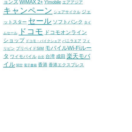
WiMAX 2+
ョンズ
Y!mobile
エアアジア
キャンペーン
ジェ
シェアサイクル
セール
ソフトバンク
ットスター
タイ
ドコモ
ドコモオンライン
ムセール
ショップ
バニラエア
ドコモ・バイクシェア
フィ
モバイルWi-Fiルー
プリペイドSIM
リピン
タ
楽天モバ
台湾
ワイモバイル
成田
台北
イル
香港
香港エクスプレス
関空
電子書籍