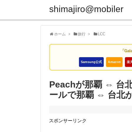
shimajiro@mobiler
ホーム
旅行
LCC
「Gal
Samsung公式
Amazon
楽
Peachが那覇 ⇔
ールで那覇 ⇔ 台北が
スポンサーリンク