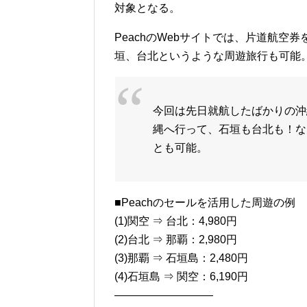
対象となる。
PeachのWebサイトでは、片道航
垣、台北というような周遊旅行も可能
今回は先日就航したばかりの沖
縄へ行って、石垣も台北も！な
とも可能。
■Peachのセールを活用した周遊の例
(1)関空 ⇒ 台北：4,980円
(2)台北 ⇒ 那覇：2,980円
(3)那覇 ⇒ 石垣島：2,480円
(4)石垣島 ⇒ 関空：6,190円
—————————