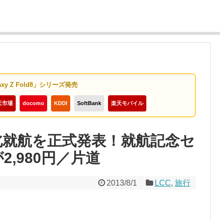
axy Z Fold8」シリーズ発売
天市場
docomo
KDDI
SoftBank
楽天モバイル
 台北就航を正式発表！就航記念セ
2,980円／片道
2013/8/1
LCC
,
旅行