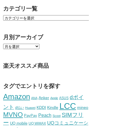
カテゴリ一覧
月別アーカイブ
楽天オススメ商品
タグでエントリを探す
Amazon
dポイ
Anker
ASUS
ANA
Apple
LCC
ント
KDDI
Kindle
mineo
d払い
Huawei
MVNO
SIMフリ
Peach
PayPay
Scoot
ー
UQコミュニケーシ
UQ mobile
UQ WiMAX