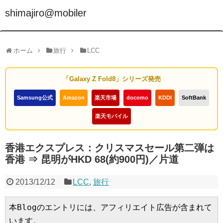
shimajiro@mobiler
ホーム
旅行
LCC
「Galaxy Z Fold8」シリーズ発売
Samsung公式
Amazon
楽天市場
docomo
KDDI
SoftBank
楽天モバイル
香港エクスプレス：クリスマスセール第二弾は
香港 ⇒ 昆明がHKD 68(約900円)／片道
2013/12/12
LCC
,
旅行
本Blogのエントリには、アフィリエイト広告が含まれて
います。