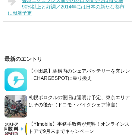
香港エクスプレス航空の羽田＆関空便は搭乗率
90%以上と好調／2014年には日本の新たな都市
に就航予定
最新のエントリ
【小田急】駅構内のシェアバッテリーを充レン
→CHARGESPOTに乗り換え
札幌ポロクルの復旧は週明け予定、東京エリア
はその後か（ドコモ・バイクシェア障害）
【Y!mobile】事務手数料が無料！オンラインス
トアで9月末までキャンペーン