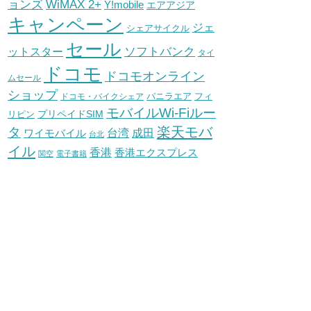
WiMAX 2+
ョンズ
Y!mobile
エアアジア
キャンペーン
ジェ
シェアサイクル
セール
ソフトバンク
ットスター
タイ
ドコモ
ドコモオンライン
ムセール
ショップ
バニラエア
ドコモ・バイクシェア
フィ
モバイルWi-Fiルー
プリペイドSIM
リピン
タ
楽天モバ
台湾
ワイモバイル
成田
台北
イル
香港
香港エクスプレス
関空
電子書籍