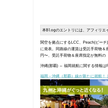
本Blogのエントリには、アフィリ
関空を拠点にするLCC、Peach(ピーチ
に発表。同路線の運賃は受託手荷物＆座
円〜、受託手荷物＆座席指定が無料の『
沖縄(那覇) ⇔ 福岡就航に関する情報はP
福岡－沖縄（那覇）線が新たに就航！｜Peac