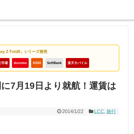
axy Z Fold8」シリーズ発売
天市場
docomo
KDDI
SoftBank
楽天モバイル
福岡に7月19日より就航！運賃は
2014/1/22
LCC
,
旅行