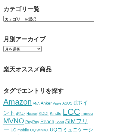
カテゴリ一覧
月別アーカイブ
楽天オススメ商品
タグでエントリを探す
Amazon
dポイ
Anker
ASUS
ANA
Apple
LCC
ント
KDDI
Kindle
mineo
d払い
Huawei
MVNO
SIMフリ
Peach
PayPay
Scoot
ー
UQコミュニケーシ
UQ mobile
UQ WiMAX