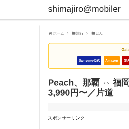
shimajiro@mobiler
ホーム
旅行
LCC
「Gal
Samsung公式
Amazon
楽
Peach、那覇 ⇔ 
3,990円〜／片道
スポンサーリンク