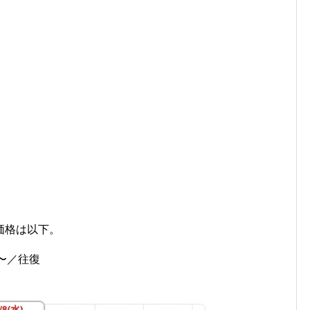
。
価格は以下。
円〜／往復