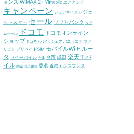
WiMAX 2+
ョンズ
Y!mobile
エアアジア
キャンペーン
ジェ
シェアサイクル
セール
ソフトバンク
ットスター
タイ
ドコモ
ドコモオンライン
ムセール
ショップ
バニラエア
ドコモ・バイクシェア
フィ
モバイルWi-Fiルー
プリペイドSIM
リピン
タ
楽天モバ
台湾
ワイモバイル
成田
台北
イル
香港
香港エクスプレス
関空
電子書籍