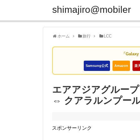
shimajiro@mobiler
ホーム
旅行
LCC
「Galax
Samsung公式
Amazon
楽
エアアジアグループ『
⇔ クアラルンプール
スポンサーリンク