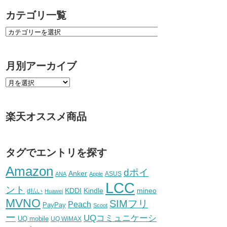
カテゴリ一覧
月別アーカイブ
楽天オススメ商品
タグでエントリを探す
Amazon
dポイ
Anker
ASUS
ANA
Apple
LCC
ント
KDDI
Kindle
mineo
d払い
Huawei
MVNO
SIMフリ
Peach
PayPay
Scoot
ー
UQコミュニケーシ
UQ mobile
UQ WiMAX