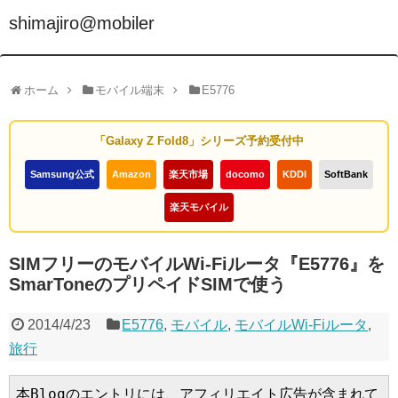
shimajiro@mobiler
ホーム
モバイル端末
E5776
「Galaxy Z Fold8」シリーズ予約受付中
Samsung公式
Amazon
楽天市場
docomo
KDDI
SoftBank
楽天モバイル
SIMフリーのモバイルWi-Fiルータ『E5776』を
SmarToneのプリペイドSIMで使う
2014/4/23
E5776
,
モバイル
,
モバイルWi-Fiルータ
,
旅行
本Blogのエントリには、アフィリエイト広告が含まれて