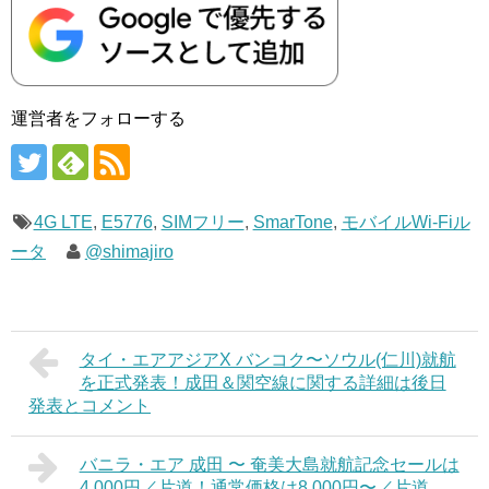
運営者をフォローする
4G LTE
,
E5776
,
SIMフリー
,
SmarTone
,
モバイルWi-Fiル
ータ
@shimajiro
タイ・エアアジアX バンコク〜ソウル(仁川)就航
を正式発表！成田＆関空線に関する詳細は後日
発表とコメント
バニラ・エア 成田 〜 奄美大島就航記念セールは
4,000円／片道！通常価格は8,000円〜／片道