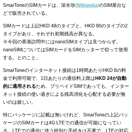
SmarToneのSIMカードは、深水埗
(Wikipedia)
のSIM屋台な
どで販売されている。
SIMカードは上記HKD 48のタイプと、HKD 80のタイプの2
タイプがあり、それぞれ初期残高が異なる。
※今回の香港訪問中にはnanoSIMタイプは見つからず、
nanoSIMについてはSIMカードをSIMカッターで切って使用
する。とのこと。
SmarToneのインターネット接続は1時間あたりHKD 8の料
金で利用可能で、1日あたりの通信料上限は
HKD 24が自動
的に適用される
ため、プリペイドSIMであっても、インター
ネット接続の使い過ぎによる残高消化を心配する必要が無
いのは嬉しい。
特にパッケージに記載は無いけれど、SmarToneの上記パッ
ケージのSIMカードは4G LTEでの通信が可能になってい
る。LTEでの通信に伴う特別な手続きは不要で、LTEの対応