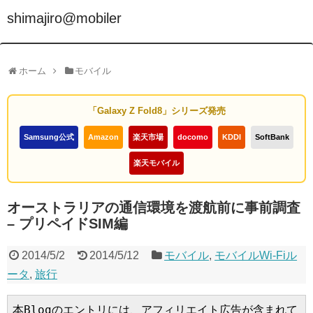
shimajiro@mobiler
ホーム
モバイル
「Galaxy Z Fold8」シリーズ発売
Samsung公式
Amazon
楽天市場
docomo
KDDI
SoftBank
楽天モバイル
オーストラリアの通信環境を渡航前に事前調査
– プリペイドSIM編
2014/5/2
2014/5/12
モバイル
,
モバイルWi-Fiル
ータ
,
旅行
本Blogのエントリには、アフィリエイト広告が含まれて