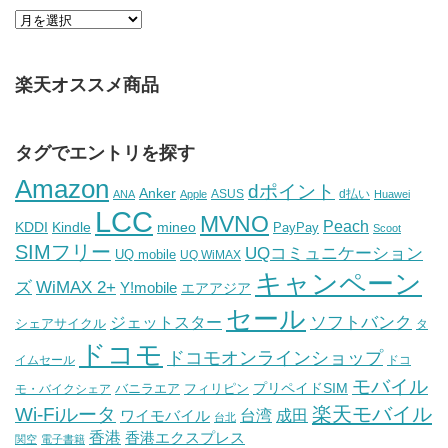
楽天オススメ商品
タグでエントリを探す
Amazon
dポイント
Anker
ASUS
d払い
ANA
Apple
Huawei
LCC
MVNO
Peach
KDDI
Kindle
mineo
PayPay
Scoot
SIMフリー
UQコミュニケーション
UQ mobile
UQ WiMAX
キャンペーン
WiMAX 2+
ズ
Y!mobile
エアアジア
セール
ソフトバンク
ジェットスター
シェアサイクル
タ
ドコモ
ドコモオンラインショップ
イムセール
ドコ
モバイル
バニラエア
プリペイドSIM
モ・バイクシェア
フィリピン
Wi-Fiルータ
楽天モバイル
台湾
ワイモバイル
成田
台北
香港
香港エクスプレス
関空
電子書籍