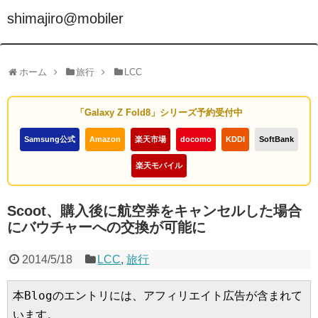
shimajiro@mobiler
ホーム
旅行
LCC
「Galaxy Z Fold8」シリーズ予約受付中
Samsung公式
Amazon
楽天市場
docomo
KDDI
SoftBank
楽天モバイル
Scoot、購入後に航空券をキャンセルした場合
にバウチャーへの交換が可能に
2014/5/18
LCC
,
旅行
本Blogのエントリには、アフィリエイト広告が含まれて
います。