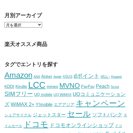
月別アーカイブ
楽天オススメ商品
タグでエントリを探す
Amazon
dポイント
Anker
ASUS
d払い
ANA
Apple
Huawei
LCC
MVNO
Peach
KDDI
Kindle
mineo
PayPay
Scoot
SIMフリー
UQコミュニケーション
UQ mobile
UQ WiMAX
キャンペーン
WiMAX 2+
ズ
Y!mobile
エアアジア
セール
ソフトバンク
ジェットスター
シェアサイクル
タ
ドコモ
ドコモオンラインショップ
イムセール
ドコ