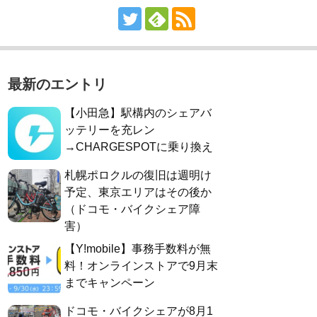
最新のエントリ
【小田急】駅構内のシェアバ
ッテリーを充レン
→CHARGESPOTに乗り換え
札幌ポロクルの復旧は週明け
予定、東京エリアはその後か
（ドコモ・バイクシェア障
害）
【Y!mobile】事務手数料が無
料！オンラインストアで9月末
までキャンペーン
ドコモ・バイクシェアが8月1