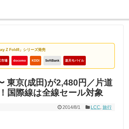
axy Z Fold8」シリーズ発売
天市場
docomo
KDDI
SoftBank
楽天モバイル
 〜 東京(成田)が2,480円／片道
！国際線は全線セール対象
2014/8/1
LCC
,
旅行