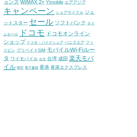
WiMAX 2+
ョンズ
Y!mobile
エアアジア
キャンペーン
ジェ
シェアサイクル
セール
ソフトバンク
ットスター
タイ
ドコモ
ドコモオンライン
ムセール
ショップ
バニラエア
ドコモ・バイクシェア
フィ
モバイルWi-Fiルー
プリペイドSIM
リピン
タ
楽天モバ
台湾
ワイモバイル
成田
台北
イル
香港
香港エクスプレス
関空
電子書籍