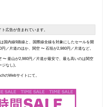
エイト広告が含まれています。
ーチ)は国内線9路線と、国際線全線を対象にしたセールを開
80円／片道のほか、関空 〜 石垣が2,980円／片道など。
〜 釜山が2,980円／片道が最安で、最も高いのは関空
ージなし)。
achのWebサイトにて。