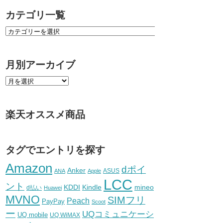
カテゴリ一覧
月別アーカイブ
楽天オススメ商品
タグでエントリを探す
Amazon
dポイ
Anker
ASUS
ANA
Apple
LCC
ント
KDDI
Kindle
mineo
d払い
Huawei
MVNO
SIMフリ
Peach
PayPay
Scoot
ー
UQコミュニケーシ
UQ mobile
UQ WiMAX