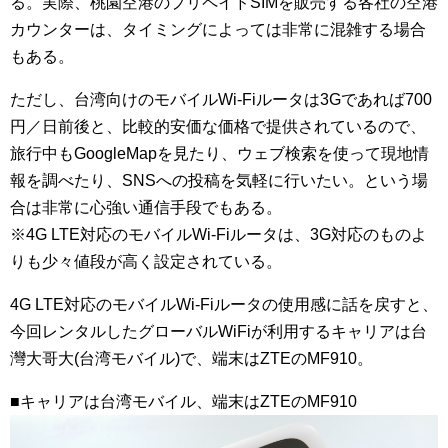
る。実際、桃園空港のプリペイドSIMを販売する各社の空港
カウンターは、タイミングによっては非常に混雑する場合
もある。
ただし、台湾向けのモバイルWi-Fiルータは3Gであれば700
円／日前後と、比較的安価な価格で提供されているので、
旅行中もGoogleMapを見たり、ウェブ検索を使って現地情
報を調べたり、SNSへの投稿を気軽に行いたい。という場
合は非常に心強い通信手段でもある。
※4G LTE対応のモバイルWi-Fiルータは、3G対応のものよ
りも少々値段が高く設定されている。
4G LTE対応のモバイルWi-Fiルータの使用感に話を戻すと、
今回レンタルしたグローバルWiFiが利用するキャリアは台
灣大哥大(台湾モバイル)で、端末はZTEのMF910。
■キャリアは台湾モバイル、端末はZTEのMF910