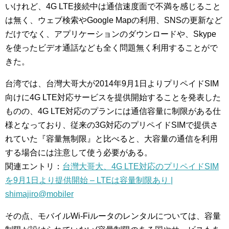
いけれど、4G LTE接続中は通信速度面で不満を感じること
は無く、ウェブ検索やGoogle Mapの利用、SNSの更新など
だけでなく、アプリケーションのダウンロードや、Skype
を使ったビデオ通話なども全く問題無く利用することがで
きた。
台湾では、台灣大哥大が2014年9月1日よりプリペイドSIM
向けに4G LTE対応サービスを提供開始することを発表した
ものの、4G LTE対応のプランには通信容量に制限がある仕
様となっており、従来の3G対応のプリペイドSIMで提供さ
れていた『容量無制限』と比べると、大容量の通信を利用
する場合には注意して使う必要がある。
関連エントリ：
台灣大哥大、4G LTE対応のプリペイドSIM
を9月1日より提供開始 – LTEは容量制限あり |
shimajiro@mobiler
その点、モバイルWi-Fiルータのレンタルについては、容量