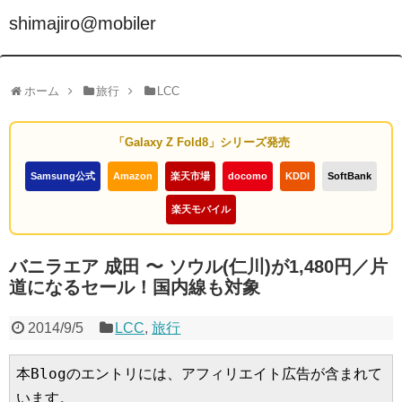
shimajiro@mobiler
ホーム
旅行
LCC
「Galaxy Z Fold8」シリーズ発売
Samsung公式
Amazon
楽天市場
docomo
KDDI
SoftBank
楽天モバイル
バニラエア 成田 〜 ソウル(仁川)が1,480円／片
道になるセール！国内線も対象
2014/9/5
LCC
,
旅行
本Blogのエントリには、アフィリエイト広告が含まれて
います。