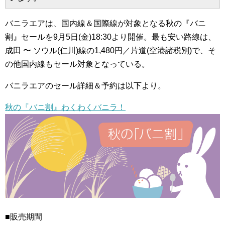
バニラエアは、国内線＆国際線が対象となる秋の『バニ
割』セールを9月5日(金)18:30より開催。最も安い路線は、
成田 〜 ソウル(仁川)線の1,480円／片道(空港諸税別)で、そ
の他国内線もセール対象となっている。
バニラエアのセール詳細＆予約は以下より。
秋の『バニ割』わくわくバニラ！
■販売期間