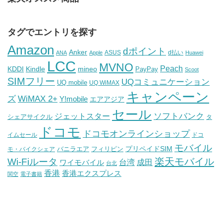
タグでエントリを探す
Amazon
dポイント
Anker
ASUS
d払い
ANA
Apple
Huawei
LCC
MVNO
Peach
KDDI
Kindle
mineo
PayPay
Scoot
SIMフリー
UQコミュニケーション
UQ mobile
UQ WiMAX
キャンペーン
WiMAX 2+
ズ
Y!mobile
エアアジア
セール
ソフトバンク
ジェットスター
シェアサイクル
タ
ドコモ
ドコモオンラインショップ
イムセール
ドコ
モバイル
バニラエア
プリペイドSIM
モ・バイクシェア
フィリピン
Wi-Fiルータ
楽天モバイル
台湾
ワイモバイル
成田
台北
香港
香港エクスプレス
関空
電子書籍