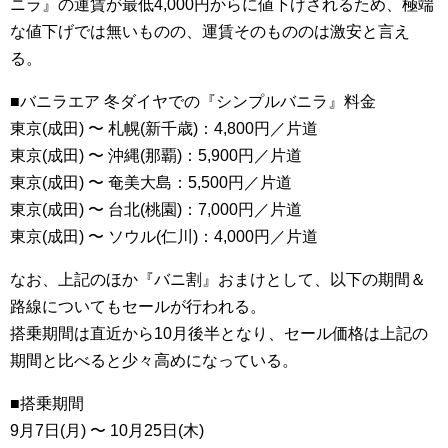
ニラ』の運賃が最低4,000円からに値下げされるため、極端
な値下げでは無いものの、運賃そのもののは激安と言え
る。
■バニラエア 冬ダイヤでの『シンプルバニラ』料金
東京(成田) 〜 札幌(新千歳)：4,800円／片道
東京(成田) 〜 沖縄(那覇)：5,900円／片道
東京(成田) 〜 奄美大島：5,500円／片道
東京(成田) 〜 台北(桃園)：7,000円／片道
東京(成田) 〜 ソウル(仁川)：4,000円／片道
なお、上記のほか『バニ割』おまけとして、以下の期間＆
路線についてもセールが行われる。
搭乗期間は直近から10月後半となり、セール価格は上記の
期間と比べると少々高めになっている。
■搭乗期間
9月7日(月) 〜 10月25日(木)