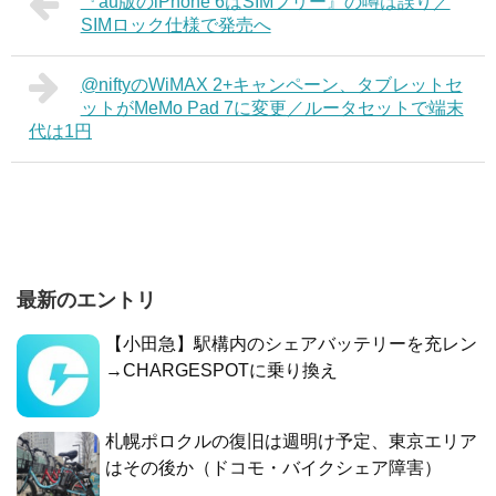
『au版のiPhone 6はSIMフリー』の噂は誤り／
SIMロック仕様で発売へ
@niftyのWiMAX 2+キャンペーン、タブレットセ
ットがMeMo Pad 7に変更／ルータセットで端末
代は1円
最新のエントリ
【小田急】駅構内のシェアバッテリーを充レン
→CHARGESPOTに乗り換え
札幌ポロクルの復旧は週明け予定、東京エリア
はその後か（ドコモ・バイクシェア障害）