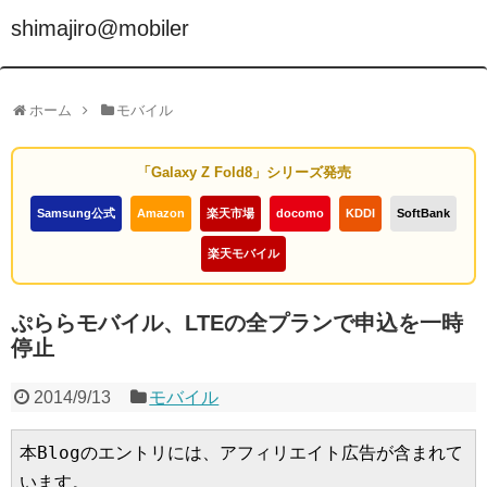
shimajiro@mobiler
ホーム
モバイル
「Galaxy Z Fold8」シリーズ発売
Samsung公式
Amazon
楽天市場
docomo
KDDI
SoftBank
楽天モバイル
ぷららモバイル、LTEの全プランで申込を一時
停止
2014/9/13
モバイル
本Blogのエントリには、アフィリエイト広告が含まれて
います。