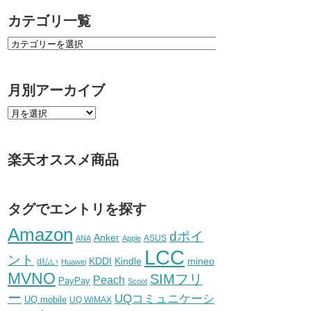
カテゴリ一覧
月別アーカイブ
楽天オススメ商品
タグでエントリを探す
Amazon
dポイ
Anker
ASUS
ANA
Apple
LCC
ント
KDDI
Kindle
mineo
d払い
Huawei
MVNO
SIMフリ
Peach
PayPay
Scoot
ー
UQコミュニケーシ
UQ mobile
UQ WiMAX