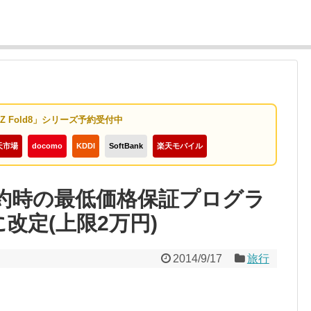
y Z Fold8」シリーズ予約受付中
天市場
docomo
KDDI
SoftBank
楽天モバイル
ル予約時の最低価格保証プログラ
改定(上限2万円)
2014/9/17
旅行