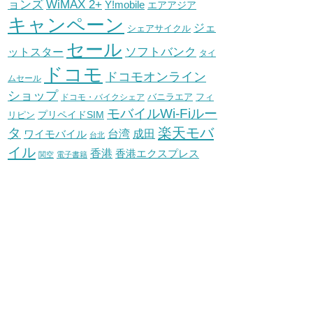
WiMAX 2+
ョンズ
Y!mobile
エアアジア
キャンペーン
ジェ
シェアサイクル
セール
ソフトバンク
ットスター
タイ
ドコモ
ドコモオンライン
ムセール
ショップ
バニラエア
ドコモ・バイクシェア
フィ
モバイルWi-Fiルー
プリペイドSIM
リピン
タ
楽天モバ
台湾
ワイモバイル
成田
台北
イル
香港
香港エクスプレス
関空
電子書籍