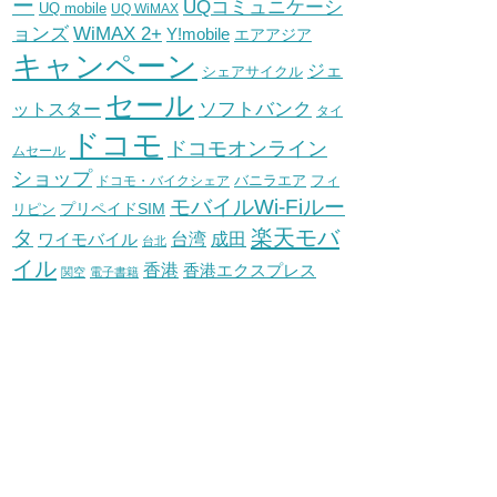
ー
UQコミュニケーシ
UQ mobile
UQ WiMAX
WiMAX 2+
ョンズ
Y!mobile
エアアジア
キャンペーン
ジェ
シェアサイクル
セール
ソフトバンク
ットスター
タイ
ドコモ
ドコモオンライン
ムセール
ショップ
バニラエア
ドコモ・バイクシェア
フィ
モバイルWi-Fiルー
プリペイドSIM
リピン
タ
楽天モバ
台湾
ワイモバイル
成田
台北
イル
香港
香港エクスプレス
関空
電子書籍