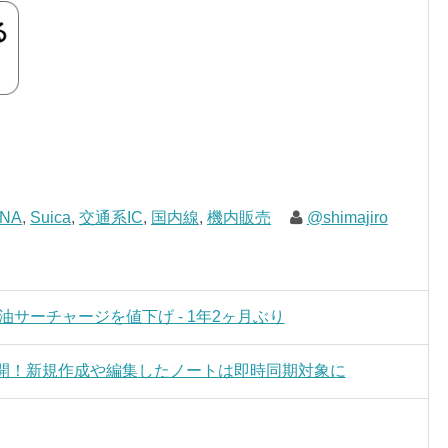
NA
,
Suica
,
交通系IC
,
国内線
,
機内販売
@shimajiro
油サーチャージを値下げ - 1年2ヶ月ぶり
、正式版が公開！新規作成や編集したノートは即時同期対象に