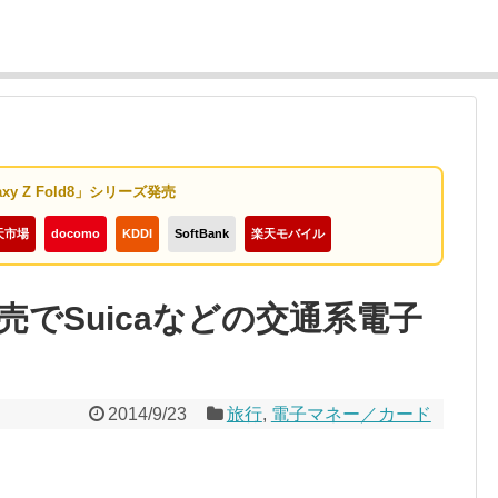
axy Z Fold8」シリーズ発売
天市場
docomo
KDDI
SoftBank
楽天モバイル
売でSuicaなどの交通系電子
2014/9/23
旅行
,
電子マネー／カード