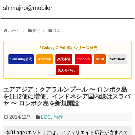
shimajiro@mobiler
ホーム
旅行
LCC
「Galaxy Z Fold8」シリーズ発売
Samsung公式
Amazon
楽天市場
docomo
KDDI
SoftBank
楽天モバイル
エアアジア：クアラルンプール 〜 ロンボク島
を1日2便に増便、インドネシア国内線はスラバ
ヤ 〜 ロンボク島を新規開設
2014/11/7
LCC
,
旅行
本Blogのエントリには、アフィリエイト広告が含まれて