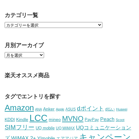
カテゴリ一覧
月別アーカイブ
楽天オススメ商品
タグでエントリを探す
Amazon
dポイント
Anker
ASUS
d払い
ANA
Apple
Huawei
LCC
MVNO
Peach
KDDI
Kindle
mineo
PayPay
Scoot
SIMフリー
UQコミュニケーション
UQ mobile
UQ WiMAX
キャンペーン
WiMAX 2+
ズ
Y!mobile
エアアジア