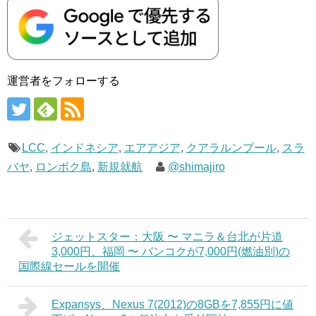
運営者をフォローする
LCC
,
インドネシア
,
エアアジア
,
クアラルンプール
,
スラ
バヤ
,
ロンボク島
,
新規就航
@shimajiro
ジェットスター：大阪 〜 マニラ＆台北が片道
3,000円、福岡 〜 バンコクが7,000円(燃油別)の
国際線セールを開催
Expansys、Nexus 7(2012)の8GBを7,855円に値