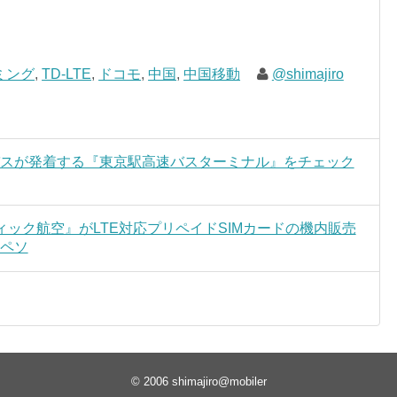
ミング
,
TD-LTE
,
ドコモ
,
中国
,
中国移動
@shimajiro
安バスが発着する『東京駅高速バスターミナル』をチェック
ィック航空』がLTE対応プリペイドSIMカードの機内販売
0ペソ
© 2006
shimajiro@mobiler