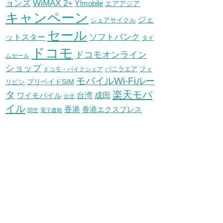
WiMAX 2+
ョンズ
Y!mobile
エアアジア
キャンペーン
ジェ
シェアサイクル
セール
ソフトバンク
ットスター
タイ
ドコモ
ドコモオンライン
ムセール
ショップ
バニラエア
ドコモ・バイクシェア
フィ
モバイルWi-Fiルー
プリペイドSIM
リピン
タ
楽天モバ
台湾
ワイモバイル
成田
台北
イル
香港
香港エクスプレス
関空
電子書籍