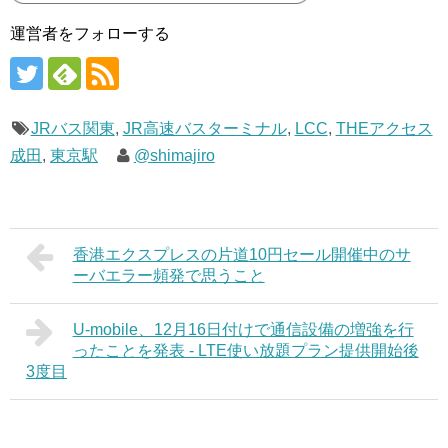
運営者をフォローする
JRバス関東
,
JR高速バスターミナル
,
LCC
,
THEアクセス
成田
,
東京駅
@shimajiro
香港エクスプレスの片道10円セール開催中のサ
ーバエラー頻発で思うこと
U-mobile、12月16日付けで通信設備の増強を行
ったことを発表 - LTE使い放題プラン提供開始後
3度目