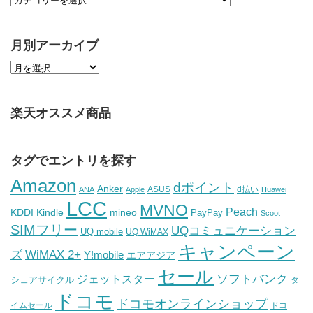
月別アーカイブ
楽天オススメ商品
タグでエントリを探す
Amazon
dポイント
Anker
ASUS
d払い
ANA
Apple
Huawei
LCC
MVNO
Peach
KDDI
Kindle
mineo
PayPay
Scoot
SIMフリー
UQコミュニケーション
UQ mobile
UQ WiMAX
キャンペーン
WiMAX 2+
ズ
Y!mobile
エアアジア
セール
ソフトバンク
ジェットスター
シェアサイクル
タ
ドコモ
ドコモオンラインショップ
イムセール
ドコ