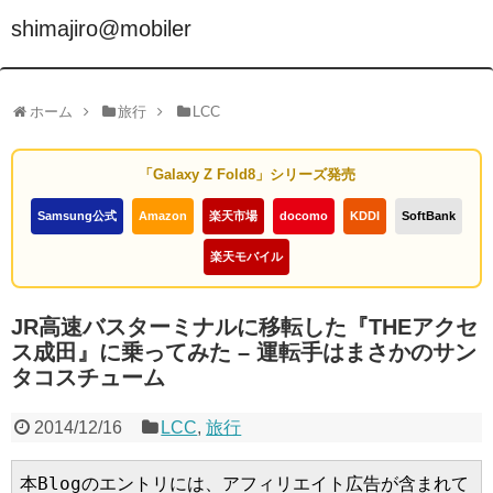
shimajiro@mobiler
ホーム
旅行
LCC
「Galaxy Z Fold8」シリーズ発売
Samsung公式
Amazon
楽天市場
docomo
KDDI
SoftBank
楽天モバイル
JR高速バスターミナルに移転した『THEアクセ
ス成田』に乗ってみた – 運転手はまさかのサン
タコスチューム
2014/12/16
LCC
,
旅行
本Blogのエントリには、アフィリエイト広告が含まれて