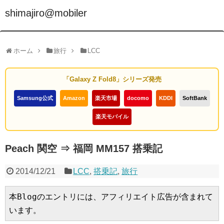
shimajiro@mobiler
ホーム
旅行
LCC
「Galaxy Z Fold8」シリーズ発売
Samsung公式
Amazon
楽天市場
docomo
KDDI
SoftBank
楽天モバイル
Peach 関空 ⇒ 福岡 MM157 搭乗記
2014/12/21
LCC
,
搭乗記
,
旅行
本Blogのエントリには、アフィリエイト広告が含まれて
います。