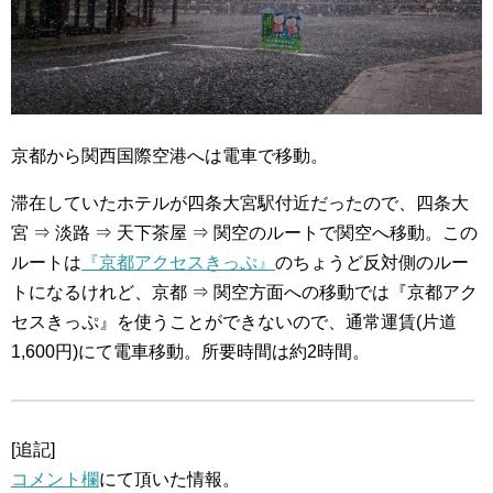
京都から関西国際空港へは電車で移動。
滞在していたホテルが四条大宮駅付近だったので、四条大
宮 ⇒ 淡路 ⇒ 天下茶屋 ⇒ 関空のルートで関空へ移動。この
ルートは
『京都アクセスきっぷ』
のちょうど反対側のルー
トになるけれど、京都 ⇒ 関空方面への移動では『京都アク
セスきっぷ』を使うことができないので、通常運賃(片道
1,600円)にて電車移動。所要時間は約2時間。
[追記]
コメント欄
にて頂いた情報。