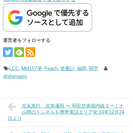
運営者をフォローする
LCC
,
MM157便
,
Peach
,
搭乗記
,
福岡
,
関空
@shimajiro
京浜急行、京急蒲田 〜 羽田空港国内線ターミナ
ル間のトンネルを携帯電話エリア化 14年12月24
日より