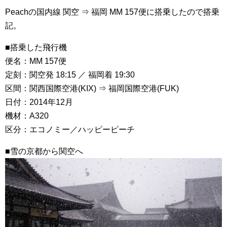
Peachの国内線 関空 ⇒ 福岡 MM 157便に搭乗したので搭乗
記。
■搭乗した飛行機
便名：MM 157便
定刻：関空発 18:15 ／ 福岡着 19:30
区間：関西国際空港(KIX) ⇒ 福岡国際空港(FUK)
日付：2014年12月
機材：A320
区分：エコノミー／ハッピーピーチ
■雪の京都から関空へ