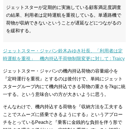
ジェットスターが定期的に実施している顧客満足度調査
の結果、利用者は定時運航を重視している。単通路機で
荷物が収納できないということが遅延などにつながるの
を緩和する。
ジェットスター・ジャパン鈴木みゆき社長、「利用者は定
時運航を重視」 機内持込手荷物制限変更に対して : Traicy
ジェットスター・ジャパンの機内持込荷物の容量縮小を
『定時運行を重視』とするのは後付けで、単純にジェット
スターグループ内にて機内持込できる荷物の重さを7kgに統
一する。という意味合いの方が大きいように思う。
そんなわけで、機内持込する荷物を『収納方法を工夫する
ことでスムーズに搭乗できるようにする』というアプロー
チをとっているPeachと『乗客に金銭的な負担を伴う形で