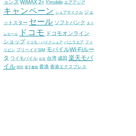
WiMAX 2+
ョンズ
Y!mobile
エアアジア
キャンペーン
ジェ
シェアサイクル
セール
ソフトバンク
ットスター
タイ
ドコモ
ドコモオンライン
ムセール
ショップ
バニラエア
ドコモ・バイクシェア
フィ
モバイルWi-Fiルー
プリペイドSIM
リピン
タ
楽天モバ
台湾
ワイモバイル
成田
台北
イル
香港
香港エクスプレス
関空
電子書籍