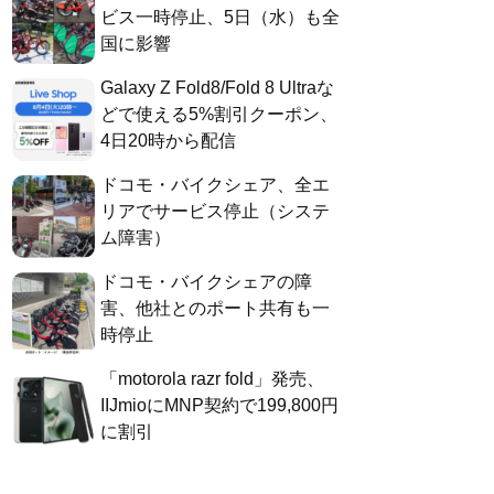
ビス一時停止、5日（水）も全
国に影響
Galaxy Z Fold8/Fold 8 Ultraな
どで使える5%割引クーポン、
4日20時から配信
ドコモ・バイクシェア、全エ
リアでサービス停止（システ
ム障害）
ドコモ・バイクシェアの障
害、他社とのポート共有も一
時停止
「motorola razr fold」発売、
IIJmioにMNP契約で199,800円
に割引