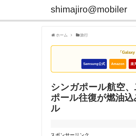
shimajiro@mobiler
ホーム
旅行
「Galax
Samsung公式
Amazon
楽
シンガポール航空、
ポール往復が燃油込み
ル
スポンサーリンク