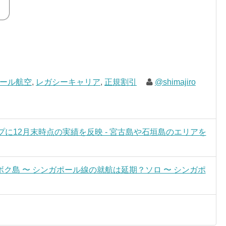
ール航空
,
レガシーキャリア
,
正規割引
@shimajiro
ップに12月末時点の実績を反映 - 宮古島や石垣島のエリアを
ク島 〜 シンガポール線の就航は延期？ソロ 〜 シンガポ