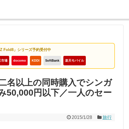
y Z Fold8」シリーズ予約受付中
天市場
docomo
KDDI
SoftBank
楽天モバイル
二名以上の同時購入でシンガ
50,000円以下／一人のセー
2015/1/28
旅行