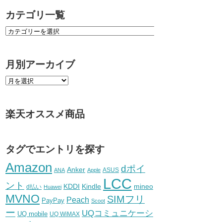
カテゴリ一覧
月別アーカイブ
楽天オススメ商品
タグでエントリを探す
Amazon
dポイ
Anker
ASUS
ANA
Apple
LCC
ント
KDDI
Kindle
mineo
d払い
Huawei
MVNO
SIMフリ
Peach
PayPay
Scoot
ー
UQコミュニケーシ
UQ mobile
UQ WiMAX