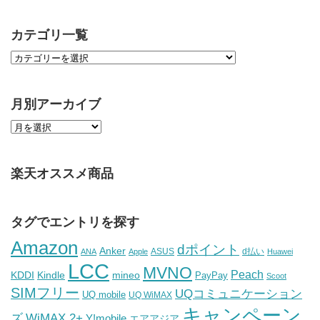
カテゴリ一覧
月別アーカイブ
楽天オススメ商品
タグでエントリを探す
Amazon
dポイント
Anker
ASUS
d払い
ANA
Apple
Huawei
LCC
MVNO
Peach
KDDI
Kindle
mineo
PayPay
Scoot
SIMフリー
UQコミュニケーション
UQ mobile
UQ WiMAX
キャンペーン
WiMAX 2+
ズ
Y!mobile
エアアジア