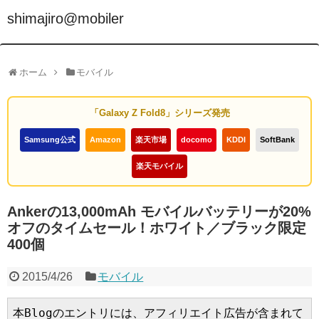
shimajiro@mobiler
ホーム
モバイル
「Galaxy Z Fold8」シリーズ発売
Samsung公式
Amazon
楽天市場
docomo
KDDI
SoftBank
楽天モバイル
Ankerの13,000mAh モバイルバッテリーが20%
オフのタイムセール！ホワイト／ブラック限定
400個
2015/4/26
モバイル
本Blogのエントリには、アフィリエイト広告が含まれて