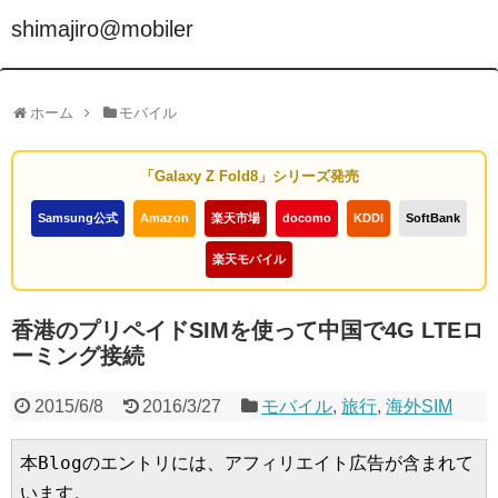
shimajiro@mobiler
ホーム
モバイル
「Galaxy Z Fold8」シリーズ発売
Samsung公式
Amazon
楽天市場
docomo
KDDI
SoftBank
楽天モバイル
香港のプリペイドSIMを使って中国で4G LTEロ
ーミング接続
2015/6/8
2016/3/27
モバイル
,
旅行
,
海外SIM
本Blogのエントリには、アフィリエイト広告が含まれて
います。