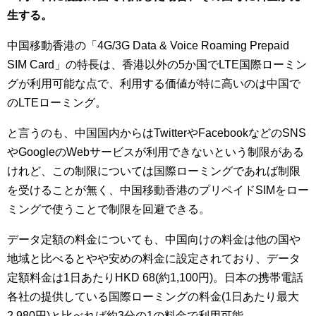
生する。
中国移動香港の「4G/3G Data & Voice Roaming Prepaid
SIM Card」の特長は、香港以外の5か国でLTE国際ローミン
グが利用可能な点で、利用する価値が特に高いのは中国で
のLTEローミング。
と言うのも、中国国内からはTwitterやFacebookなどのSNS
やGoogleのWebサービスが利用できないという制限がある
けれど、この制限については国際ローミングであれば制限
を受けることが無く、中国移動香港のプリペイドSIMをロー
ミングで使うことで制限を回避できる。
データ定額の料金についても、中国向けの料金は他の国や
地域と比べるとやや安めの料金に設定されており、データ
定額料金は1日あたりHKD 68(約1,100円)。日本の携帯電話
各社の提供している国際ローミングの料金(1日あたり最大
2,980円)と比べれば約3分の1の料金で利用可能。