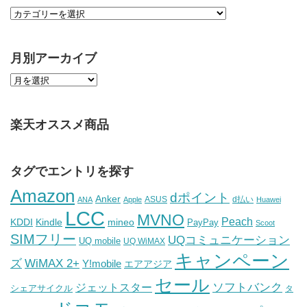
月別アーカイブ
楽天オススメ商品
タグでエントリを探す
Amazon
dポイント
Anker
ASUS
d払い
ANA
Apple
Huawei
LCC
MVNO
Peach
KDDI
Kindle
mineo
PayPay
Scoot
SIMフリー
UQコミュニケーション
UQ mobile
UQ WiMAX
キャンペーン
WiMAX 2+
ズ
Y!mobile
エアアジア
セール
ソフトバンク
ジェットスター
シェアサイクル
タ