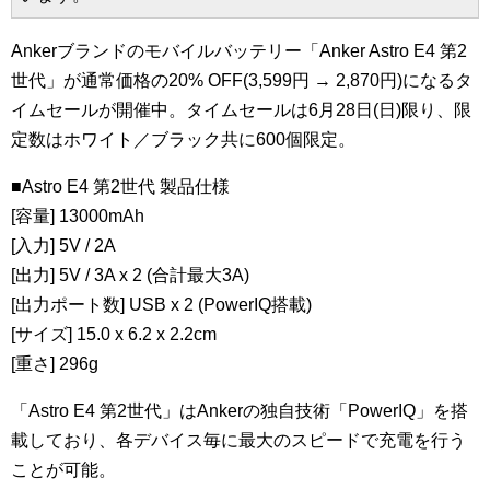
Ankerブランドのモバイルバッテリー「Anker Astro E4 第2
世代」が通常価格の20% OFF(3,599円 → 2,870円)になるタ
イムセールが開催中。タイムセールは6月28日(日)限り、限
定数はホワイト／ブラック共に600個限定。
■Astro E4 第2世代 製品仕様
[容量] 13000mAh
[入力] 5V / 2A
[出力] 5V / 3A x 2 (合計最大3A)
[出力ポート数] USB x 2 (PowerIQ搭載)
[サイズ] 15.0 x 6.2 x 2.2cm
[重さ] 296g
「Astro E4 第2世代」はAnkerの独自技術「PowerIQ」を搭
載しており、各デバイス毎に最大のスピードで充電を行う
ことが可能。