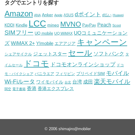
タグでエントリを探す
Amazon
dポイント
Anker
ASUS
d払い
ANA
Apple
Huawei
LCC
MVNO
Peach
KDDI
Kindle
mineo
PayPay
Scoot
SIMフリー
UQコミュニケーション
UQ mobile
UQ WiMAX
キャンペーン
WiMAX 2+
ズ
Y!mobile
エアアジア
セール
ソフトバンク
ジェットスター
シェアサイクル
タ
ドコモ
ドコモオンラインショップ
イムセール
ドコ
モバイル
バニラエア
プリペイドSIM
モ・バイクシェア
フィリピン
Wi-Fiルータ
楽天モバイル
台湾
ワイモバイル
成田
台北
香港
香港エクスプレス
関空
電子書籍
© 2006
shimajiro@mobiler