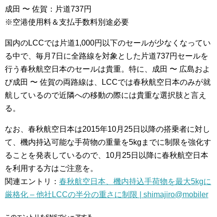
成田 〜 佐賀：片道737円
※空港使用料＆支払手数料別途必要
国内のLCCでは片道1,000円以下のセールが少なくなってい
る中で、毎月7日に全路線を対象とした片道737円セールを
行う春秋航空日本のセールは貴重。特に、成田 〜 広島およ
び成田 〜 佐賀の両路線は、LCCでは春秋航空日本のみが就
航しているので近隣への移動の際には貴重な選択肢と言え
る。
なお、春秋航空日本は2015年10月25日以降の搭乗者に対し
て、機内持込可能な手荷物の重量を5kgまでに制限を強化す
ることを発表しているので、10月25日以降に春秋航空日本
を利用する方はご注意を。
関連エントリ：
春秋航空日本、機内持込手荷物を最大5kgに
厳格化 – 他社LCCの半分の重さに制限 | shimajiro@mobiler
このエントリをSNSでシェアする