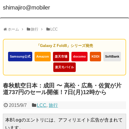
shimajiro@mobiler
ホーム
旅行
LCC
「Galaxy Z Fold8」シリーズ発売
Samsung公式
Amazon
楽天市場
docomo
KDDI
SoftBank
楽天モバイル
春秋航空日本：成田 〜 高松・広島・佐賀が片
道737円のセール開催！7日(月)12時から
2015/9/7
LCC
,
旅行
本Blogのエントリには、アフィリエイト広告が含まれて
います。