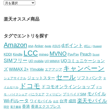
楽天オススメ商品
タグでエントリを探す
Amazon
dポイント
Anker
ASUS
d払い
ANA
Apple
Huawei
LCC
MVNO
Peach
KDDI
Kindle
mineo
PayPay
Scoot
SIMフリー
UQコミュニケーション
UQ mobile
UQ WiMAX
キャンペーン
WiMAX 2+
ズ
Y!mobile
エアアジア
セール
ソフトバンク
ジェットスター
シェアサイクル
タ
ドコモ
ドコモオンラインショップ
イムセール
ドコ
モバイル
バニラエア
プリペイドSIM
モ・バイクシェア
フィリピン
Wi-Fiルータ
楽天モバイル
台湾
ワイモバイル
成田
台北
香港
香港エクスプレス
関空
電子書籍