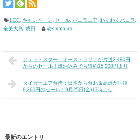
LCC
,
キャンペーン
,
セール
,
バニラエア
,
わくわくバニラ
,
奄美大島
,
成田
@shimajiro
ジェットスター：オーストラリアが片道2,490円
からのセール！燃油込みで片道約15,000円より
タイガーエア台湾：日本から台北＆高雄が往復
9,260円のセール！9月25日(金)13時より
最新のエントリ