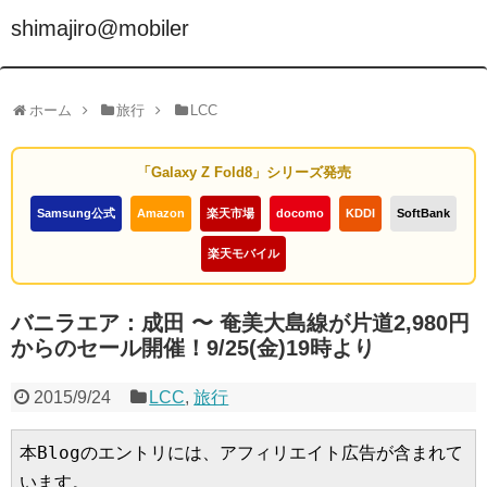
shimajiro@mobiler
ホーム
旅行
LCC
「Galaxy Z Fold8」シリーズ発売
Samsung公式
Amazon
楽天市場
docomo
KDDI
SoftBank
楽天モバイル
バニラエア：成田 〜 奄美大島線が片道2,980円
からのセール開催！9/25(金)19時より
2015/9/24
LCC
,
旅行
本Blogのエントリには、アフィリエイト広告が含まれて
います。