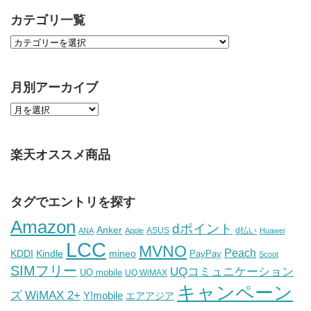
カテゴリ一覧
月別アーカイブ
楽天オススメ商品
タグでエントリを探す
Amazon
dポイント
Anker
ASUS
d払い
ANA
Apple
Huawei
LCC
MVNO
Peach
KDDI
Kindle
mineo
PayPay
Scoot
SIMフリー
UQコミュニケーション
UQ mobile
UQ WiMAX
キャンペーン
WiMAX 2+
ズ
Y!mobile
エアアジア