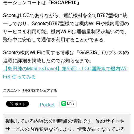
モーションコードは
「ESCAPE10」
ScootはLCCでありながら、運航機材を全てB787型機に統
一しており、ScootのB787型機では機内Wi-Fiや機内電源の
サービスを利用可能。機内Wi-Fiは通信量制限が無いので、
飛行中に安心して通信を利用することができる。
Scootの機内Wi-Fiに関する情報は「GAPSIS」(ガプシス)の
連載に詳細を掲載したのでお知らせまで。
【島田純のMobile×Travel】第55回：LCC国際線で機内Wi-
Fiを使ってみる
このエントリをSNSでシェアする
LINE
Pocket
掲載している内容は公開時点の情報です。Webサイトや
サービスの内容変更などにより、情報が古くなっている