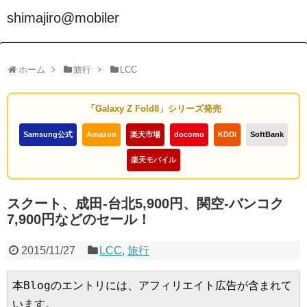
shimajiro@mobiler
ホーム
旅行
LCC
「Galaxy Z Fold8」シリーズ発売
Samsung公式
Amazon
楽天市場
docomo
KDDI
SoftBank
楽天モバイル
スクート、成田-台北5,900円、関空-バンコク
7,900円などのセール！
2015/11/27
LCC
,
旅行
本Blogのエントリには、アフィリエイト広告が含まれて
います。