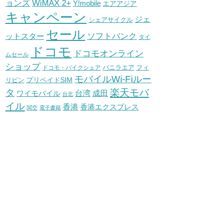
WiMAX 2+
ョンズ
Y!mobile
エアアジア
キャンペーン
ジェ
シェアサイクル
セール
ソフトバンク
ットスター
タイ
ドコモ
ドコモオンライン
ムセール
ショップ
バニラエア
ドコモ・バイクシェア
フィ
モバイルWi-Fiルー
プリペイドSIM
リピン
タ
楽天モバ
台湾
ワイモバイル
成田
台北
イル
香港
香港エクスプレス
関空
電子書籍