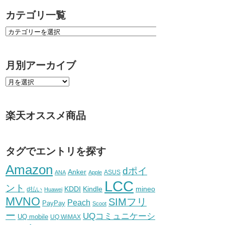
カテゴリ一覧
月別アーカイブ
楽天オススメ商品
タグでエントリを探す
Amazon
dポイ
Anker
ASUS
ANA
Apple
LCC
ント
KDDI
Kindle
mineo
d払い
Huawei
MVNO
SIMフリ
Peach
PayPay
Scoot
ー
UQコミュニケーシ
UQ mobile
UQ WiMAX