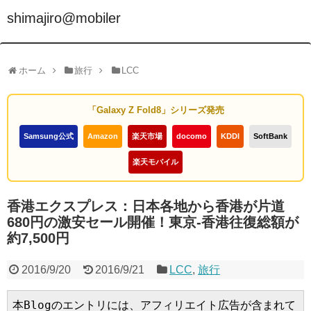
shimajiro@mobiler
ホーム
旅行
LCC
「Galaxy Z Fold8」シリーズ発売
Samsung公式
Amazon
楽天市場
docomo
KDDI
SoftBank
楽天モバイル
香港エクスプレス：日本各地から香港が片道
680円の激安セール開催！東京-香港往復総額が
約7,500円
2016/9/20
2016/9/21
LCC
,
旅行
本Blogのエントリには、アフィリエイト広告が含まれて