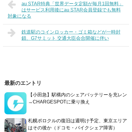
au STAR特典「世界データ定額が毎月1回無料」
はサービス利用後にau STAR会員登録でも無料
対象になる
鉄道駅のコインロッカー・ゴミ箱などが一時封
鎖、G7サミット 交通大臣会合開催に伴い
最新のエントリ
【小田急】駅構内のシェアバッテリーを充レン
→CHARGESPOTに乗り換え
札幌ポロクルの復旧は週明け予定、東京エリア
はその後か（ドコモ・バイクシェア障害）