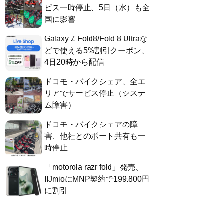
ビス一時停止、5日（水）も全
国に影響
Galaxy Z Fold8/Fold 8 Ultraな
どで使える5%割引クーポン、
4日20時から配信
ドコモ・バイクシェア、全エ
リアでサービス停止（システ
ム障害）
ドコモ・バイクシェアの障
害、他社とのポート共有も一
時停止
「motorola razr fold」発売、
IIJmioにMNP契約で199,800円
に割引