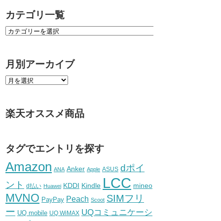
カテゴリ一覧
月別アーカイブ
楽天オススメ商品
タグでエントリを探す
Amazon
dポイ
Anker
ASUS
ANA
Apple
LCC
ント
KDDI
Kindle
mineo
d払い
Huawei
MVNO
SIMフリ
Peach
PayPay
Scoot
ー
UQコミュニケーシ
UQ mobile
UQ WiMAX