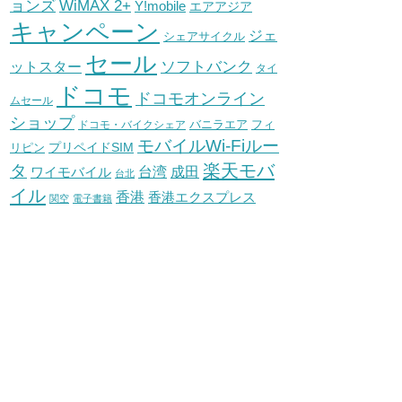
WiMAX 2+
ョンズ
Y!mobile
エアアジア
キャンペーン
ジェ
シェアサイクル
セール
ソフトバンク
ットスター
タイ
ドコモ
ドコモオンライン
ムセール
ショップ
バニラエア
ドコモ・バイクシェア
フィ
モバイルWi-Fiルー
プリペイドSIM
リピン
タ
楽天モバ
台湾
ワイモバイル
成田
台北
イル
香港
香港エクスプレス
関空
電子書籍