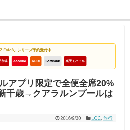
y Z Fold8」シリーズ予約受付中
天市場
docomo
KDDI
SoftBank
楽天モバイル
ルアプリ限定で全便全席20%
新千歳→クアラルンプールは
2016/9/30
LCC
,
旅行