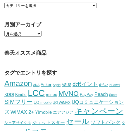
月別アーカイブ
楽天オススメ商品
タグでエントリを探す
Amazon
dポイント
Anker
ASUS
d払い
ANA
Apple
Huawei
LCC
MVNO
Peach
KDDI
Kindle
mineo
PayPay
Scoot
SIMフリー
UQコミュニケーション
UQ mobile
UQ WiMAX
キャンペーン
WiMAX 2+
ズ
Y!mobile
エアアジア
セール
ソフトバンク
ジェットスター
シェアサイクル
タ