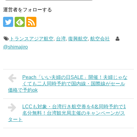
運営者をフォローする
トランスアジア航空
,
台湾
,
復興航空
,
航空会社
@shimajiro
Peach「いい夫婦の日SALE」開催！夫婦じゃな
くても二人同時予約で国内線・国際線がセール
価格で予約ok
LCCも対象・台湾行き航空券を4名同時予約で1
名分無料！台湾観光局主催のキャンペーンがス
タート