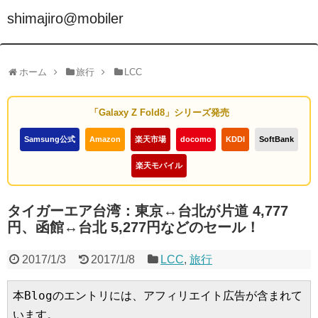
shimajiro@mobiler
ホーム
旅行
LCC
「Galaxy Z Fold8」シリーズ発売
Samsung公式
Amazon
楽天市場
docomo
KDDI
SoftBank
楽天モバイル
タイガーエア台湾：東京↔台北が片道 4,777
円、函館↔台北 5,277円などのセール！
2017/1/3
2017/1/8
LCC
,
旅行
本Blogのエントリには、アフィリエイト広告が含まれて
います。