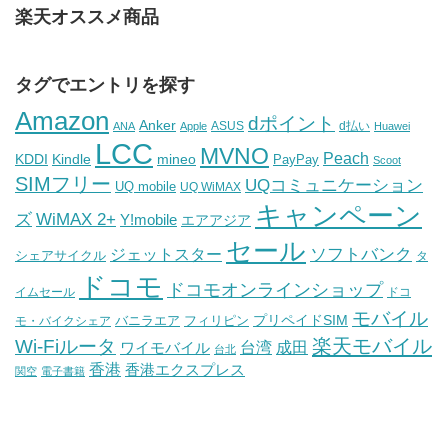
楽天オススメ商品
タグでエントリを探す
Amazon
dポイント
Anker
ASUS
d払い
ANA
Apple
Huawei
LCC
MVNO
Peach
KDDI
Kindle
mineo
PayPay
Scoot
SIMフリー
UQコミュニケーション
UQ mobile
UQ WiMAX
キャンペーン
WiMAX 2+
ズ
Y!mobile
エアアジア
セール
ソフトバンク
ジェットスター
シェアサイクル
タ
ドコモ
ドコモオンラインショップ
イムセール
ドコ
モバイル
バニラエア
プリペイドSIM
モ・バイクシェア
フィリピン
Wi-Fiルータ
楽天モバイル
台湾
ワイモバイル
成田
台北
香港
香港エクスプレス
関空
電子書籍