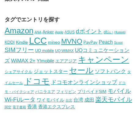
タグでエントリを探す
Amazon
dポイント
Anker
ASUS
d払い
ANA
Apple
Huawei
LCC
MVNO
Peach
KDDI
Kindle
mineo
PayPay
Scoot
SIMフリー
UQコミュニケーション
UQ mobile
UQ WiMAX
キャンペーン
WiMAX 2+
ズ
Y!mobile
エアアジア
セール
ソフトバンク
ジェットスター
シェアサイクル
タ
ドコモ
ドコモオンラインショップ
イムセール
ドコ
モバイル
バニラエア
プリペイドSIM
モ・バイクシェア
フィリピン
Wi-Fiルータ
楽天モバイル
台湾
ワイモバイル
成田
台北
香港
香港エクスプレス
関空
電子書籍