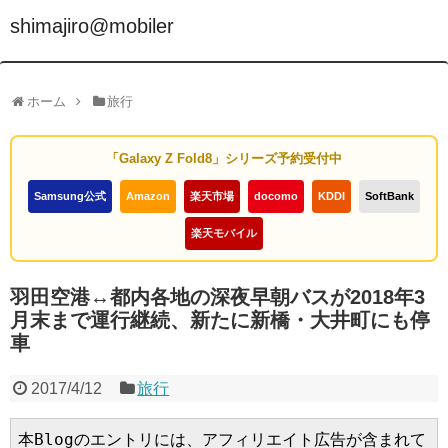
shimajiro@mobiler
ホーム
旅行
「Galaxy Z Fold8」シリーズ予約受付中
Samsung公式
Amazon
楽天市場
docomo
KDDI
SoftBank
楽天モバイル
羽田空港↔都内各地の深夜早朝バスが2018年3
月末まで運行継続、新たに新橋・大井町にも停
車
2017/4/12
旅行
本Blogのエントリには、アフィリエイト広告が含まれて