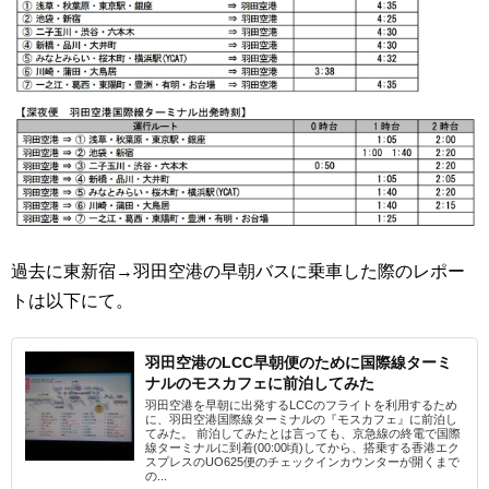
過去に東新宿→羽田空港の早朝バスに乗車した際のレポー
トは以下にて。
羽田空港のLCC早朝便のために国際線ターミ
ナルのモスカフェに前泊してみた
羽田空港を早朝に出発するLCCのフライトを利用するため
に、羽田空港国際線ターミナルの『モスカフェ』に前泊し
てみた。 前泊してみたとは言っても、京急線の終電で国際
線ターミナルに到着(00:00頃)してから、搭乗する香港エク
スプレスのUO625便のチェックインカウンターが開くまで
の...