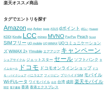
楽天オススメ商品
タグでエントリを探す
Amazon
dポイント
Anker
ASUS
d払い
ANA
Apple
Huawei
LCC
MVNO
Peach
KDDI
Kindle
mineo
PayPay
Scoot
SIMフリー
UQコミュニケーション
UQ mobile
UQ WiMAX
キャンペーン
WiMAX 2+
ズ
Y!mobile
エアアジア
セール
ソフトバンク
ジェットスター
シェアサイクル
タ
ドコモ
ドコモオンラインショップ
イムセール
ドコ
モバイル
バニラエア
プリペイドSIM
モ・バイクシェア
フィリピン
Wi-Fiルータ
楽天モバイル
台湾
ワイモバイル
成田
台北
香港
香港エクスプレス
関空
電子書籍