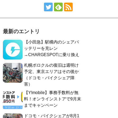
最新のエントリ
【小田急】駅構内のシェアバ
ッテリーを充レン
→CHARGESPOTに乗り換え
札幌ポロクルの復旧は週明け
予定、東京エリアはその後か
（ドコモ・バイクシェア障
害）
【Y!mobile】事務手数料が無
料！オンラインストアで9月末
までキャンペーン
ドコモ・バイクシェアが8月1