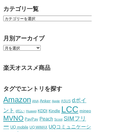
カテゴリ一覧
月別アーカイブ
楽天オススメ商品
タグでエントリを探す
Amazon
dポイ
Anker
ASUS
ANA
Apple
LCC
ント
KDDI
Kindle
mineo
d払い
Huawei
MVNO
SIMフリ
Peach
PayPay
Scoot
ー
UQコミュニケーシ
UQ mobile
UQ WiMAX