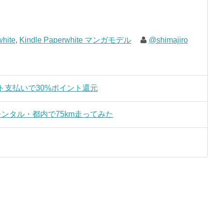
white
,
Kindle Paperwhite マンガモデル
@shimajiro
ト支払いで30%ポイント還元
ンタル・都内で75km走ってみた