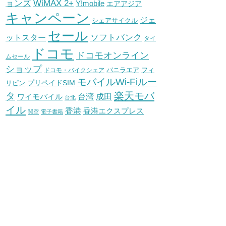
WiMAX 2+
ョンズ
Y!mobile
エアアジア
キャンペーン
ジェ
シェアサイクル
セール
ソフトバンク
ットスター
タイ
ドコモ
ドコモオンライン
ムセール
ショップ
バニラエア
ドコモ・バイクシェア
フィ
モバイルWi-Fiルー
プリペイドSIM
リピン
タ
楽天モバ
台湾
ワイモバイル
成田
台北
イル
香港
香港エクスプレス
関空
電子書籍