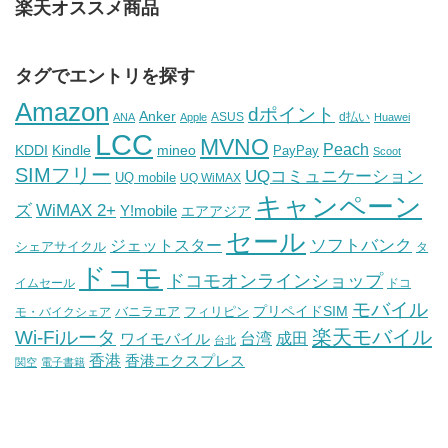
楽天オススメ商品
タグでエントリを探す
Amazon
dポイント
Anker
ASUS
d払い
ANA
Apple
Huawei
LCC
MVNO
Peach
KDDI
Kindle
mineo
PayPay
Scoot
SIMフリー
UQコミュニケーション
UQ mobile
UQ WiMAX
キャンペーン
WiMAX 2+
ズ
Y!mobile
エアアジア
セール
ソフトバンク
ジェットスター
シェアサイクル
タ
ドコモ
ドコモオンラインショップ
イムセール
ドコ
モバイル
バニラエア
プリペイドSIM
モ・バイクシェア
フィリピン
Wi-Fiルータ
楽天モバイル
台湾
ワイモバイル
成田
台北
香港
香港エクスプレス
関空
電子書籍