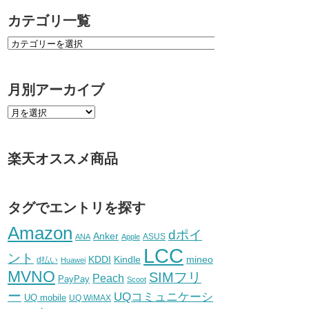
カテゴリ一覧
月別アーカイブ
楽天オススメ商品
タグでエントリを探す
Amazon
dポイ
Anker
ASUS
ANA
Apple
LCC
ント
KDDI
Kindle
mineo
d払い
Huawei
MVNO
SIMフリ
Peach
PayPay
Scoot
ー
UQコミュニケーシ
UQ mobile
UQ WiMAX