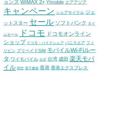
WiMAX 2+
ョンズ
Y!mobile
エアアジア
キャンペーン
ジェ
シェアサイクル
セール
ソフトバンク
ットスター
タイ
ドコモ
ドコモオンライン
ムセール
ショップ
バニラエア
ドコモ・バイクシェア
フィ
モバイルWi-Fiルー
プリペイドSIM
リピン
タ
楽天モバ
台湾
ワイモバイル
成田
台北
イル
香港
香港エクスプレス
関空
電子書籍