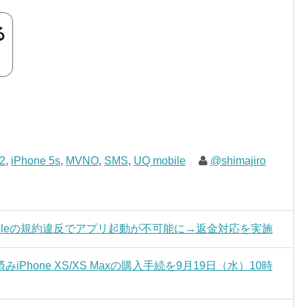
2
,
iPhone 5s
,
MVNO
,
SMS
,
UQ mobile
@shimajiro
、Appleの規約違反でアプリ起動が不可能に→返金対応を実施
hone XS/XS Maxの購入手続を9月19日（水）10時