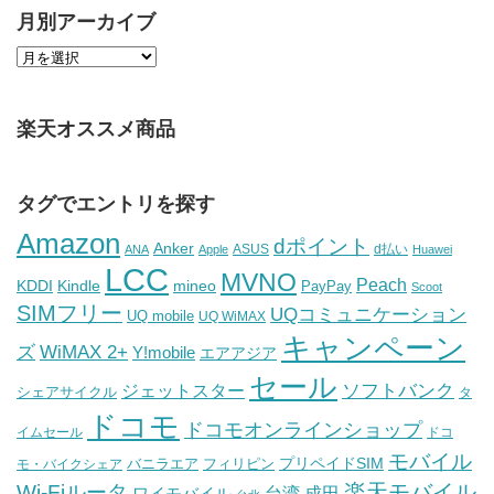
月別アーカイブ
楽天オススメ商品
タグでエントリを探す
Amazon
dポイント
Anker
ASUS
d払い
ANA
Apple
Huawei
LCC
MVNO
Peach
KDDI
Kindle
mineo
PayPay
Scoot
SIMフリー
UQコミュニケーション
UQ mobile
UQ WiMAX
キャンペーン
WiMAX 2+
ズ
Y!mobile
エアアジア
セール
ソフトバンク
ジェットスター
シェアサイクル
タ
ドコモ
ドコモオンラインショップ
イムセール
ドコ
モバイル
バニラエア
プリペイドSIM
モ・バイクシェア
フィリピン
Wi-Fiルータ
楽天モバイル
台湾
ワイモバイル
成田