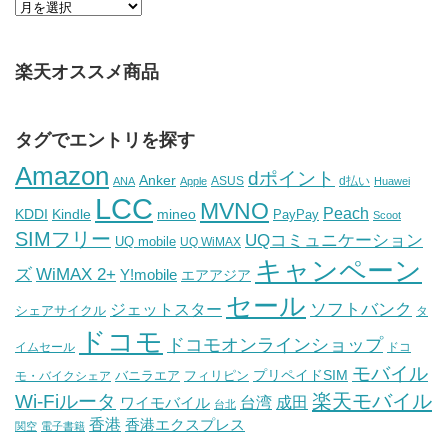
楽天オススメ商品
タグでエントリを探す
Amazon
dポイント
Anker
ASUS
d払い
ANA
Apple
Huawei
LCC
MVNO
Peach
KDDI
Kindle
mineo
PayPay
Scoot
SIMフリー
UQコミュニケーション
UQ mobile
UQ WiMAX
キャンペーン
WiMAX 2+
ズ
Y!mobile
エアアジア
セール
ソフトバンク
ジェットスター
シェアサイクル
タ
ドコモ
ドコモオンラインショップ
イムセール
ドコ
モバイル
バニラエア
プリペイドSIM
モ・バイクシェア
フィリピン
Wi-Fiルータ
楽天モバイル
台湾
ワイモバイル
成田
台北
香港
香港エクスプレス
関空
電子書籍