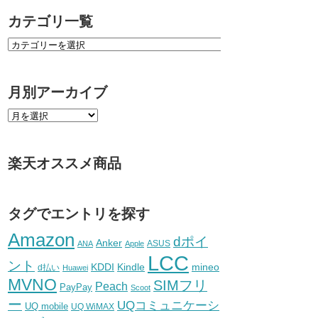
カテゴリ一覧
月別アーカイブ
楽天オススメ商品
タグでエントリを探す
Amazon
dポイ
Anker
ASUS
ANA
Apple
LCC
ント
KDDI
Kindle
mineo
d払い
Huawei
MVNO
SIMフリ
Peach
PayPay
Scoot
ー
UQコミュニケーシ
UQ mobile
UQ WiMAX