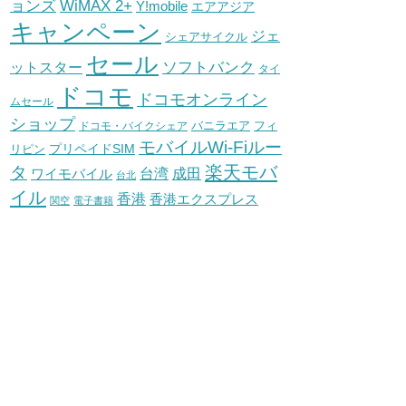
WiMAX 2+
ョンズ
Y!mobile
エアアジア
キャンペーン
ジェ
シェアサイクル
セール
ソフトバンク
ットスター
タイ
ドコモ
ドコモオンライン
ムセール
ショップ
バニラエア
ドコモ・バイクシェア
フィ
モバイルWi-Fiルー
プリペイドSIM
リピン
タ
楽天モバ
台湾
ワイモバイル
成田
台北
イル
香港
香港エクスプレス
関空
電子書籍