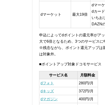
dマー
dカード
dマーケット
最大19倍
いちお
DAZN
申込によってdポイントの還元率がアッ
大で6倍となるため、3つのサービスに
※残念ながら、ポイント還元アップは
は対象外。
■ポイントアップ対象ドコモサービス
サービス名
月額料金
dフォト
280円/月
dキッズ
372円/月
dマガジン
400円/月