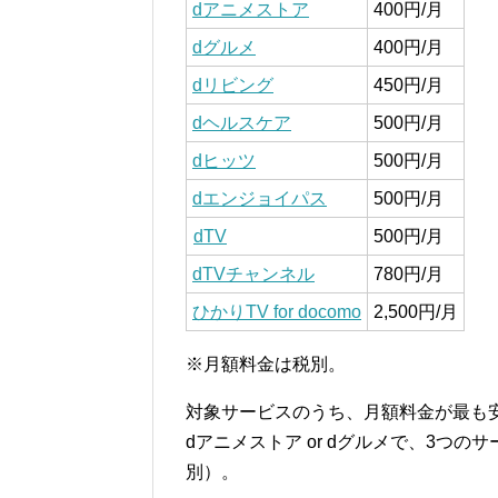
dアニメストア
400円/月
dグルメ
400円/月
dリビング
450円/月
dヘルスケア
500円/月
dヒッツ
500円/月
dエンジョイパス
500円/月
dTV
500円/月
dTVチャンネル
780円/月
ひかりTV for docomo
2,500円/月
※月額料金は税別。
対象サービスのうち、月額料金が最も安く
dアニメストア or dグルメで、3つの
別）。