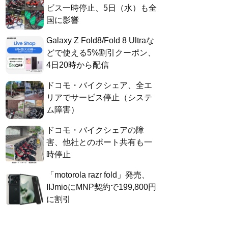
ビス一時停止、5日（水）も全
国に影響
Galaxy Z Fold8/Fold 8 Ultraな
どで使える5%割引クーポン、
4日20時から配信
ドコモ・バイクシェア、全エ
リアでサービス停止（システ
ム障害）
ドコモ・バイクシェアの障
害、他社とのポート共有も一
時停止
「motorola razr fold」発売、
IIJmioにMNP契約で199,800円
に割引