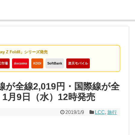
axy Z Fold8」シリーズ発売
天市場
docomo
KDDI
SoftBank
楽天モバイル
が全線2,019円・国際線が全
。1月9日（水）12時発売
2019/1/9
LCC
,
旅行