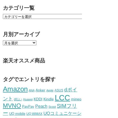
カテゴリ一覧
月別アーカイブ
楽天オススメ商品
タグでエントリを探す
Amazon
dポイ
Anker
ASUS
ANA
Apple
LCC
ント
KDDI
Kindle
mineo
d払い
Huawei
MVNO
SIMフリ
Peach
PayPay
Scoot
ー
UQコミュニケーシ
UQ mobile
UQ WiMAX