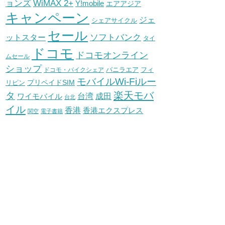
WiMAX 2+
ョンズ
Y!mobile
エアアジア
キャンペーン
ジェ
シェアサイクル
セール
ソフトバンク
ットスター
タイ
ドコモ
ドコモオンライン
ムセール
ショップ
バニラエア
ドコモ・バイクシェア
フィ
モバイルWi-Fiルー
プリペイドSIM
リピン
タ
楽天モバ
台湾
ワイモバイル
成田
台北
イル
香港
香港エクスプレス
関空
電子書籍