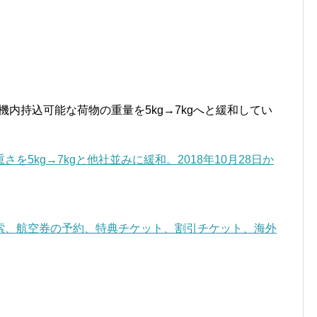
り機内持込可能な荷物の重量を5kg→7kgへと緩和してい
5kg→7kgと他社並みに緩和。2018年10月28日か
。
索、航空券の予約、特典チケット、割引チケット、海外