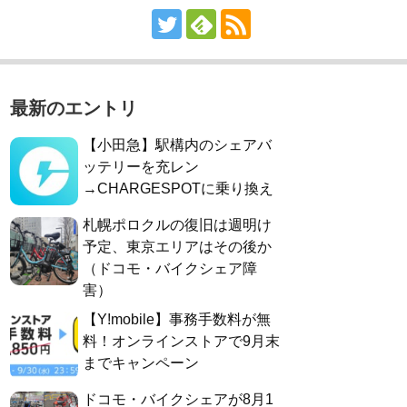
最新のエントリ
【小田急】駅構内のシェアバ
ッテリーを充レン
→CHARGESPOTに乗り換え
札幌ポロクルの復旧は週明け
予定、東京エリアはその後か
（ドコモ・バイクシェア障
害）
【Y!mobile】事務手数料が無
料！オンラインストアで9月末
までキャンペーン
ドコモ・バイクシェアが8月1