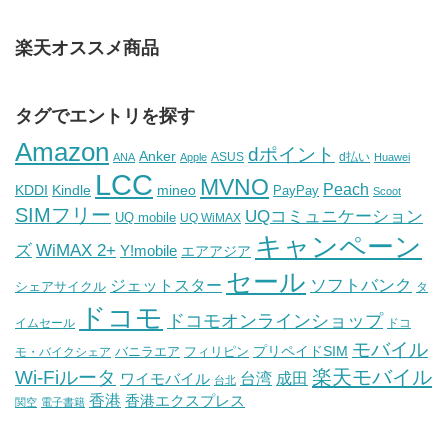
楽天オススメ商品
タグでエントリを探す
Amazon
dポイント
Anker
ASUS
d払い
ANA
Apple
Huawei
LCC
MVNO
Peach
KDDI
Kindle
mineo
PayPay
Scoot
SIMフリー
UQコミュニケーション
UQ mobile
UQ WiMAX
キャンペーン
WiMAX 2+
ズ
Y!mobile
エアアジア
セール
ソフトバンク
ジェットスター
シェアサイクル
タ
ドコモ
ドコモオンラインショップ
イムセール
ドコ
モバイル
バニラエア
プリペイドSIM
モ・バイクシェア
フィリピン
Wi-Fiルータ
楽天モバイル
台湾
ワイモバイル
成田
台北
香港
香港エクスプレス
関空
電子書籍